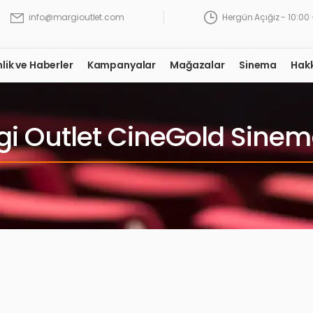
Hergün Açığız - 10:00 
info@margioutlet.com
nlik ve Haberler
Kampanyalar
Mağazalar
Sinema
Hak
i Outlet CineGold Sinem