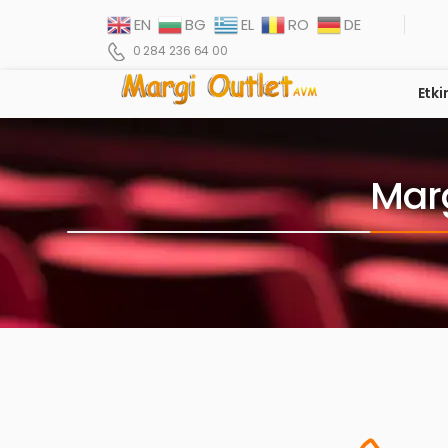
EN
BG
EL
RO
DE
0 284 236 64 00
Etki
Marg