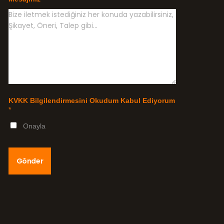
KVKK Bilgilendirmesini Okudum Kabul Ediyorum
*
Onayla
Gönder