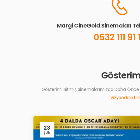
Margi CineGold Sinemaları T
0532 111 91 
Gösterimi
Gösterimi Bitmiş Sinemalarımızda Daha Önce Y
Vizyondaki film
23
ŞUB