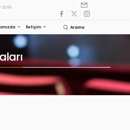
- 22:00
kımızda
İletişim
Arama
aları