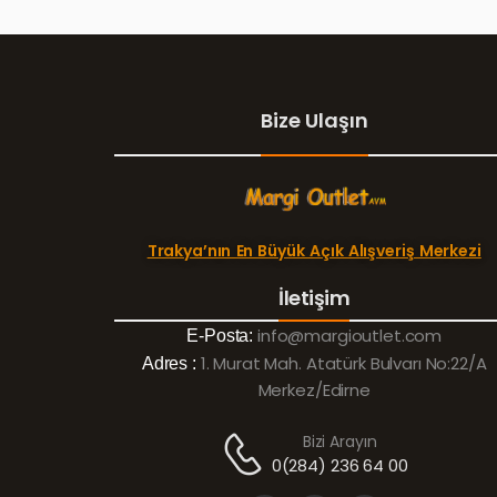
Bize Ulaşın
Trakya’nın En Büyük Açık Alışveriş Merkezi
İletişim
info@margioutlet.com
E-Posta:
1. Murat Mah. Atatürk Bulvarı No:22/A
Adres :
Merkez/Edirne
Bizi Arayın
0(284) 236 64 00