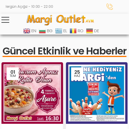
ergün Açığız - 10:00 - 22:00
EN
BG
EL
RO
DE
Güncel Etkinlik ve Haberler
01
25
TEM
HAZ