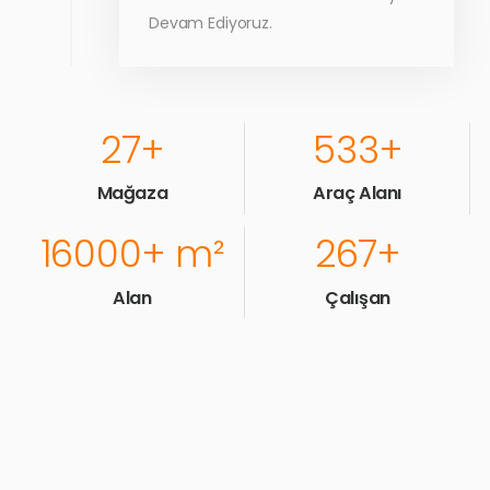
Devam Ediyoruz.
37
+
733
+
Mağaza
Araç Alanı
22000
+ m²
367
+
Alan
Çalışan