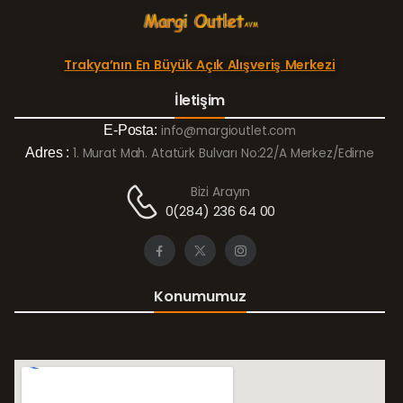
Trakya’nın En Büyük Açık Alışveriş Merkezi
İletişim
E-Posta:
info@margioutlet.com
Adres :
1. Murat Mah. Atatürk Bulvarı No:22/A Merkez/Edirne
Bizi Arayın
0(284) 236 64 00
Konumumuz