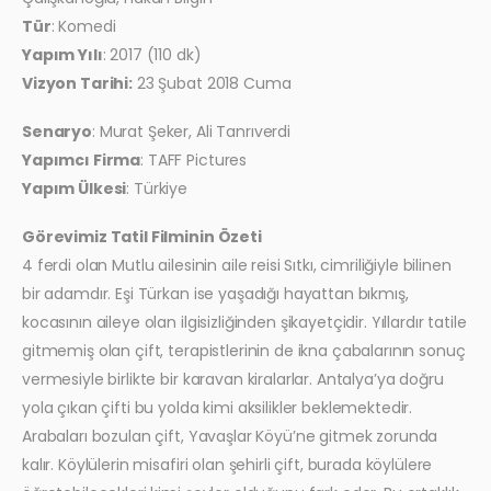
Tür
: Komedi
Yapım Yılı
: 2017 (110 dk)
Vizyon Tarihi:
23 Şubat 2018 Cuma
Senaryo
: Murat Şeker, Ali Tanrıverdi
Yapımcı Firma
: TAFF Pictures
Yapım Ülkesi
: Türkiye
Görevimiz Tatil Filminin Özeti
4 ferdi olan Mutlu ailesinin aile reisi Sıtkı, cimriliğiyle bilinen
bir adamdır. Eşi Türkan ise yaşadığı hayattan bıkmış,
kocasının aileye olan ilgisizliğinden şikayetçidir. Yıllardır tatile
gitmemiş olan çift, terapistlerinin de ikna çabalarının sonuç
vermesiyle birlikte bir karavan kiralarlar. Antalya’ya doğru
yola çıkan çifti bu yolda kimi aksilikler beklemektedir.
Arabaları bozulan çift, Yavaşlar Köyü’ne gitmek zorunda
kalır. Köylülerin misafiri olan şehirli çift, burada köylülere