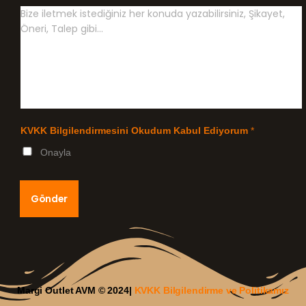
KVKK Bilgilendirmesini Okudum Kabul Ediyorum
*
Onayla
Gönder
Margi Outlet AVM © 2024|
KVKK Bilgilendirme ve Politikamız