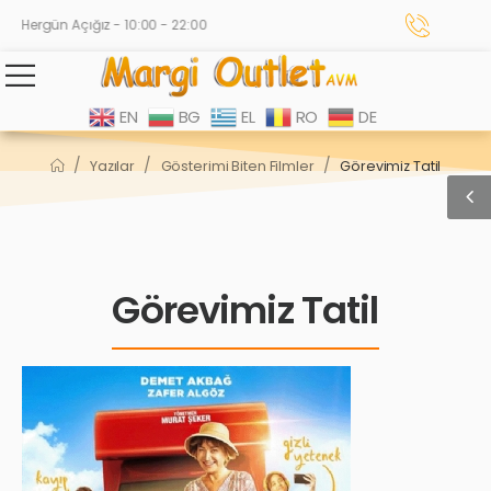
Hergün Açığız - 10:00 - 22:00
EN
BG
EL
RO
DE
/
/
/
Yazılar
Gösterimi Biten Filmler
Görevimiz Tatil
Görevimiz Tatil