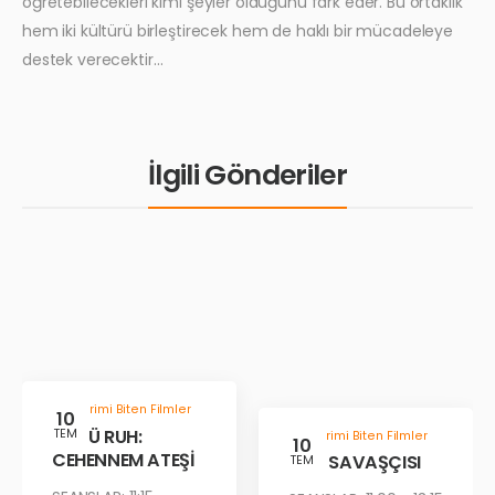
öğretebilecekleri kimi şeyler olduğunu fark eder. Bu ortaklık
hem iki kültürü birleştirecek hem de haklı bir mücadeleye
destek verecektir…
İlgili Gönderiler
Gösterimi Biten Filmler
10
KÖTÜ RUH:
TEM
Gösterimi Biten Filmler
10
CEHENNEM ATEŞİ
ÇÖL SAVAŞÇISI
TEM