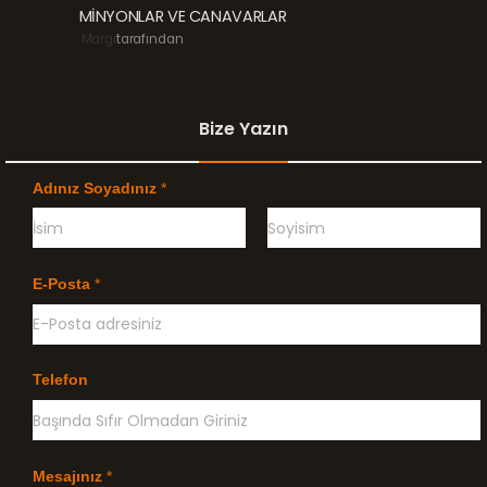
MİNYONLAR VE CANAVARLAR
Margi
tarafından
Bize Yazın
Adınız Soyadınız
*
Ö
G
n
e
E-Posta
*
c
ç
e
e
l
n
i
k
l
Telefon
e
Mesajınız
*