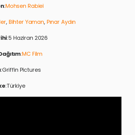
en
:
Mohsen Rabiei
ler
,
Bihter Yaman
,
Pınar Aydın
ihi
:5 Haziran 2026
Dağıtım
:MC Film
ı
:Griffin Pictures
ke
:Türkiye