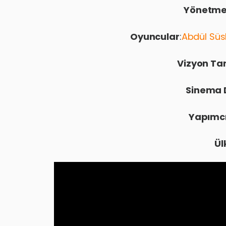
Yönetm
Oyuncular
:
Abdül Süs
Vizyon Tar
Sinema 
Yapımc
Ül