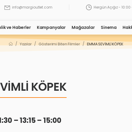
Hergün Açığız - 10:00 
info@margioutlet.com
nlik ve Haberler
Kampanyalar
Mağazalar
Sinema
Hak
/
/
/
Yazılar
Gösterimi Biten Filmler
EMMA SEVİMLİ KÖPEK
VİMLİ KÖPEK
:30 – 13:15 – 15:00