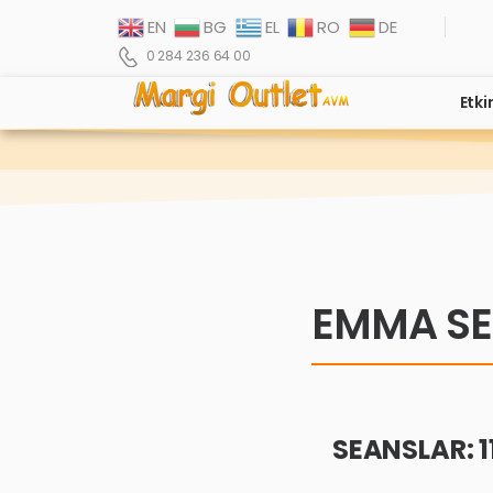
EN
BG
EL
RO
DE
0 284 236 64 00
Etki
EMMA SE
SEANSLAR: 11