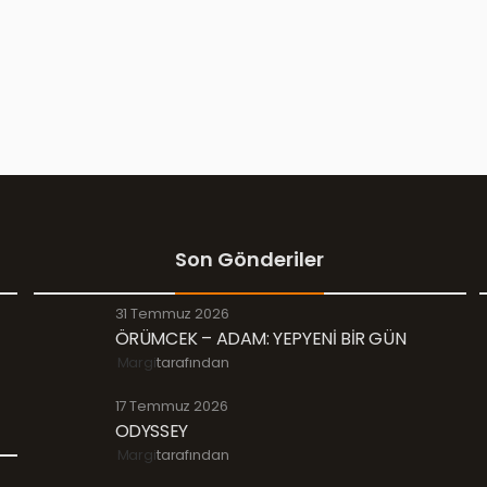
Son Gönderiler
31 Temmuz 2026
ÖRÜMCEK – ADAM: YEPYENİ BİR GÜN
Margi
tarafından
17 Temmuz 2026
ODYSSEY
Margi
tarafından