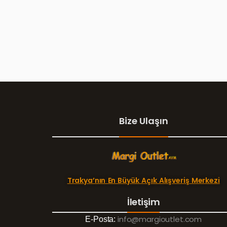
Bize Ulaşın
Trakya’nın En Büyük Açık Alışveriş Merkezi
İletişim
info@margioutlet.com
E-Posta: