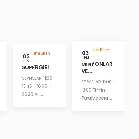
Gösterimi Biten
03
Gösterimi Biten
03
Filmler
TEM
Filmler
TEM
MİNYONLAR
SUPERGIRL
VE
CANAVARLA
SEANSLAR: 11:30 -
SEANSLAR: 11:00 -
R
13:45 - 16:00 -
18:00 Filmin
20:30 AL ...
Türü:Macera ...