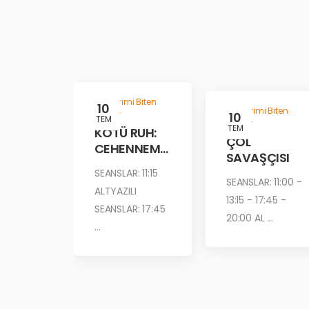
Gösterimi Biten
10
Gösterimi Biten
Filmler
10
TEM
Filmler
TEM
KÖTÜ RUH:
ÇÖL
CEHENNEM
SAVAŞÇISI
ATEŞİ
SEANSLAR: 11:15
SEANSLAR: 11:00 -
ALTYAZILI
13:15 - 17:45 -
SEANSLAR: 17:45
20:00 AL ...
...