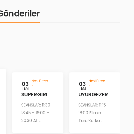
i Gönderiler
Gösterimi Biten
Gösterimi Biten
03
03
Filmler
Filmler
TEM
TEM
SUPERGIRL
UYURGEZER
SEANSLAR: 11:30 -
SEANSLAR: 11:15 -
13:45 - 16:00 -
18:00 Filmin
20:30 AL ...
Türü:Korku ...