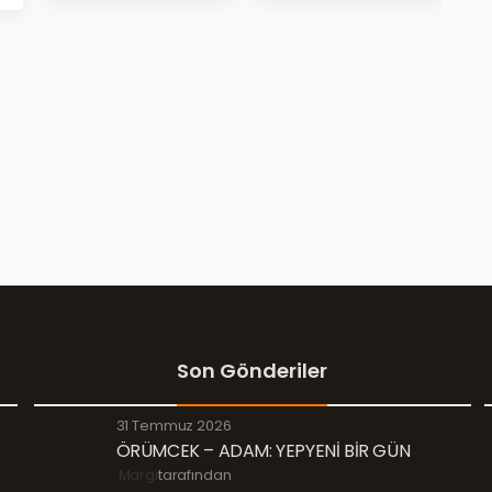
Son Gönderiler
31 Temmuz 2026
ÖRÜMCEK – ADAM: YEPYENİ BİR GÜN
Margi
tarafından