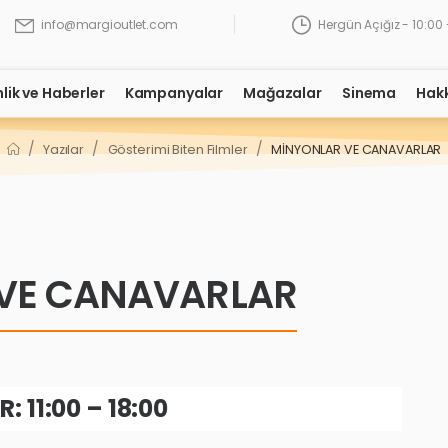
Hergün Açığız - 10:00 
info@margioutlet.com
nlik ve Haberler
Kampanyalar
Mağazalar
Sinema
Hak
/
/
/
Yazılar
Gösterimi Biten Filmler
MİNYONLAR VE CANAVARLAR
VE CANAVARLAR
: 11:00 – 18:00