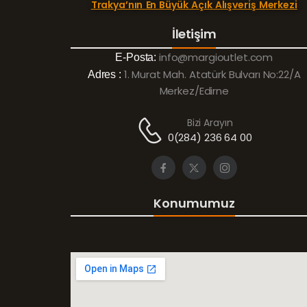
Trakya’nın En Büyük Açık Alışveriş Merkezi
İletişim
info@margioutlet.com
E-Posta:
1. Murat Mah. Atatürk Bulvarı No:22/A
Adres :
Merkez/Edirne
Bizi Arayın
0(284) 236 64 00
Konumumuz