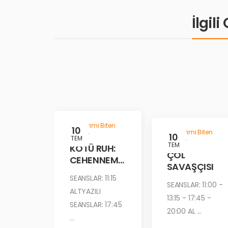
İlgil
Gösterimi Biten
10
Gösterimi Biten
Filmler
10
TEM
Filmler
TEM
KÖTÜ RUH:
ÇÖL
CEHENNEM
SAVAŞÇISI
ATEŞİ
SEANSLAR: 11:15
SEANSLAR: 11:00 -
ALTYAZILI
13:15 - 17:45 -
SEANSLAR: 17:45
20:00 AL ...
...