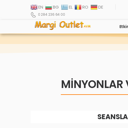
EN
BG
EL
RO
DE
0 284 236 64 00
Etki
MİNYONLAR 
SEANSLAR