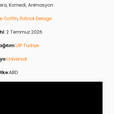
era, Komedi, Animasyon
re Coffin
,
Patrick Delage
hi
: 2 Temmuz 2026
ağıtım
:
UIP Türkiye
yo
:
Universal
Ülke
:ABD