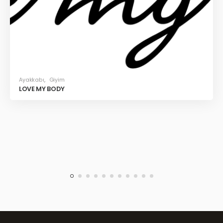
Ayakkabı
,
Giyim
LOVE MY BODY