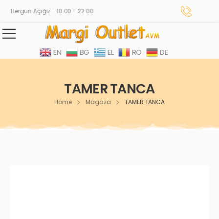
Hergün Açığız - 10:00 - 22:00
EN
BG
EL
RO
DE
TAMER TANCA
Home
Magaza
TAMER TANCA