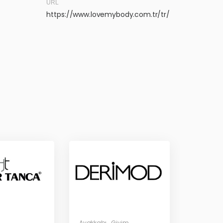
URL
https://www.lovemybody.com.tr/tr/
Ayakkabı
,
Giyim