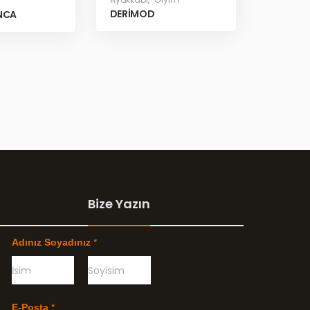
DERİMOD
NCA
Bize Yazın
Adınız Soyadınız
*
Ö
G
n
e
E-Posta
*