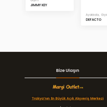
Giyim
JIMMY KEY
Ayakkabı
,
Giy
DEFACTO
Bize Ulaşın
Trakya’nın En Büyük Açık Alışveriş Merkezi