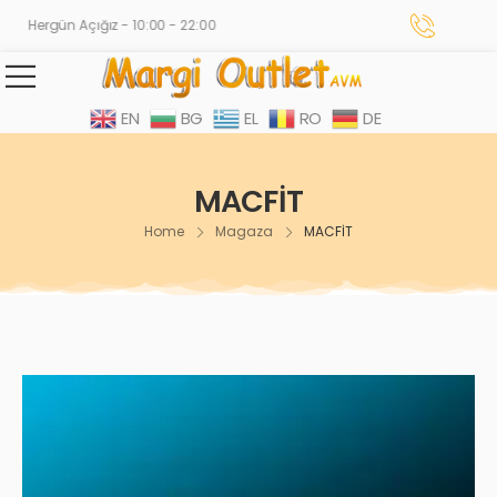
Hergün Açığız - 10:00 - 22:00
EN
BG
EL
RO
DE
MACFİT
Home
Magaza
MACFİT