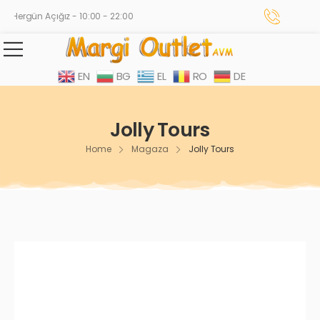
Hergün Açığız - 10:00 - 22:00
EN
BG
EL
RO
DE
Jolly Tours
Home
Magaza
Jolly Tours