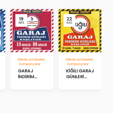
19
22
ARA
KAS
Etkinlik ve Haberler
,
Etkinlik ve Haberler
,
Kampanyalar
Kampanyalar
GARAJ
KİĞILI GARAJ
İNDİRİM
GÜNLERİ
GÜNLERİ!
BAŞLADI!