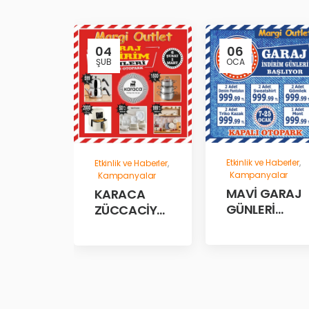
04
06
ŞUB
OCA
Etkinlik ve Haberler
,
Etkinlik ve Haberler
,
Kampanyalar
Kampanyalar
MAVİ GARAJ
KARACA
GÜNLERİ
ZÜCCACİYE
BAŞLADII!
GARAJ
İNDİRİM
GÜNLERİ!