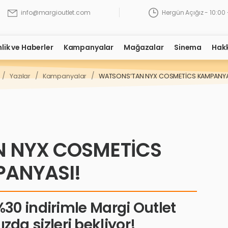
Hergün Açığız - 10:00 
info@margioutlet.com
nlik ve Haberler
Kampanyalar
Mağazalar
Sinema
Hak
/
/
/
Yazılar
Kampanyalar
WATSONS’TAN NYX COSMETİCS KAMPANYA
 NYX COSMETİCS
ANYASI!
30 indirimle Margi Outlet
 sizleri bekliyor!