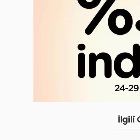
İlgil