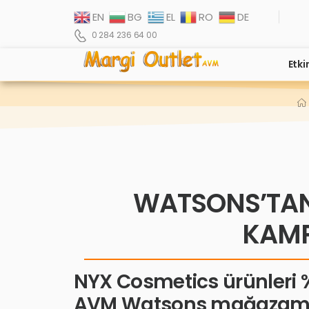
EN
BG
EL
RO
DE
0 284 236 64 00
Etki
WATSONS’TAN
KAMP
NYX Cosmetics ürünleri %
AVM Watsons mağazamızda