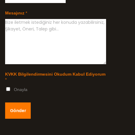
Mesajınız
*
KVKK Bilgilendirmesini Okudum Kabul Ediyorum
*
Onayla
Gönder