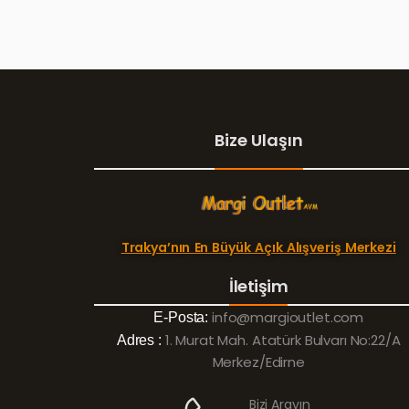
Bize Ulaşın
Trakya’nın En Büyük Açık Alışveriş Merkezi
İletişim
info@margioutlet.com
E-Posta:
1. Murat Mah. Atatürk Bulvarı No:22/A
Adres :
Merkez/Edirne
Bizi Arayın