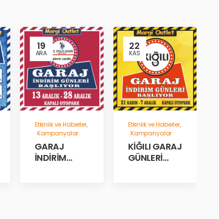
19
22
ARA
KAS
Etkinlik ve Haberler
,
Etkinlik ve Haberler
,
Kampanyalar
Kampanyalar
GARAJ
KİĞILI GARAJ
İNDİRİM
GÜNLERİ
GÜNLERİ!
BAŞLADI!