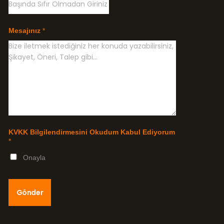
Mesajınız
*
KVKK Bilgilendirmesini Okudum Kabul Ediyorum
*
Onayla
Gönder