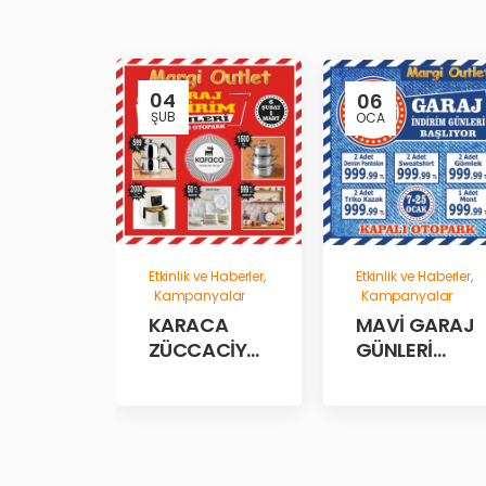
04
06
ŞUB
OCA
Etkinlik ve Haberler
,
Etkinlik ve Haberler
,
Kampanyalar
Kampanyalar
MAVİ GARAJ
KARACA
GÜNLERİ
ZÜCCACİYE
BAŞLADII!
GARAJ
İNDİRİM
GÜNLERİ!