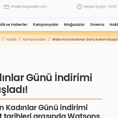
Hergün Açığız - 10:00 
info@margioutlet.com
nlik ve Haberler
Kampanyalar
Mağazalar
Sinema
Hak
/
/
/
Yazılar
Kampanyalar
Watsons’ta Kadınlar Günü İndirimi Başla
ınlar Günü İndirimi
şladı!
 Kadınlar Günü indirimi
t tarihleri arasında Watsons