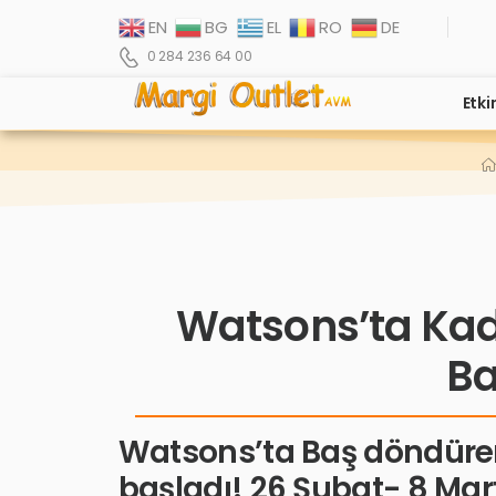
EN
BG
EL
RO
DE
0 284 236 64 00
Etki
Watsons’ta Kad
Ba
Watsons’ta Baş döndüren
başladı!
26 Şubat- 8 Mar