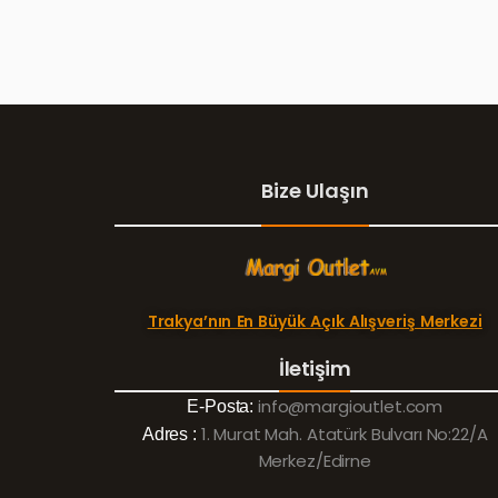
Bize Ulaşın
Trakya’nın En Büyük Açık Alışveriş Merkezi
İletişim
info@margioutlet.com
E-Posta:
1. Murat Mah. Atatürk Bulvarı No:22/A
Adres :
Merkez/Edirne