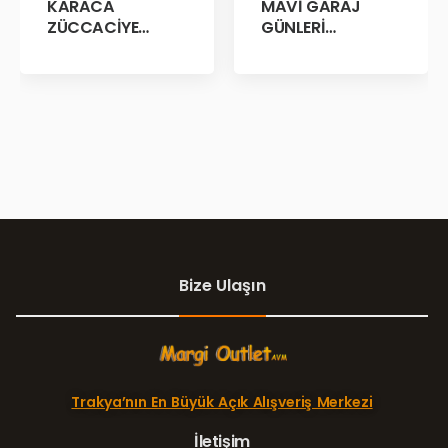
MAVİ GARAJ
KARACA
GÜNLERİ
ZÜCCACİYE
BAŞLADII!
GARAJ İNDİRİM
GÜNLERİ!
Bize Ulaşın
Trakya’nın En Büyük Açık Alışveriş Merkezi
İletişim