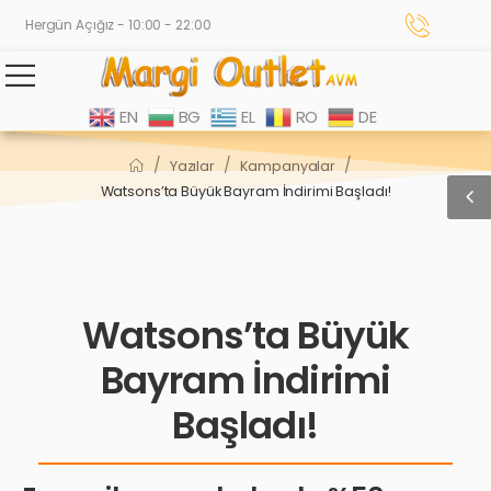
Hergün Açığız - 10:00 - 22:00
EN
BG
EL
RO
DE
/
/
/
Yazılar
Kampanyalar
Watsons’ta Büyük Bayram İndirimi Başladı!
Watsons’ta Büyük
Bayram İndirimi
Başladı!