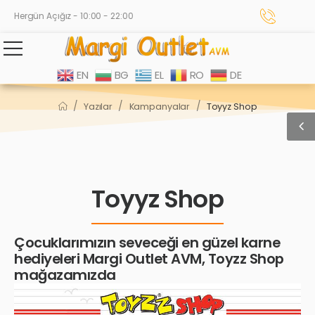
Hergün Açığız - 10:00 - 22:00
EN
BG
EL
RO
DE
/
/
/
Yazılar
Kampanyalar
Toyyz Shop
Toyyz Shop
Çocuklarımızın seveceği en güzel karne
hediyeleri Margi Outlet AVM, Toyzz Shop
mağazamızda