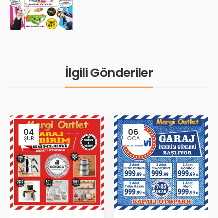
İlgili Gönderiler
04
06
ŞUB
OCA