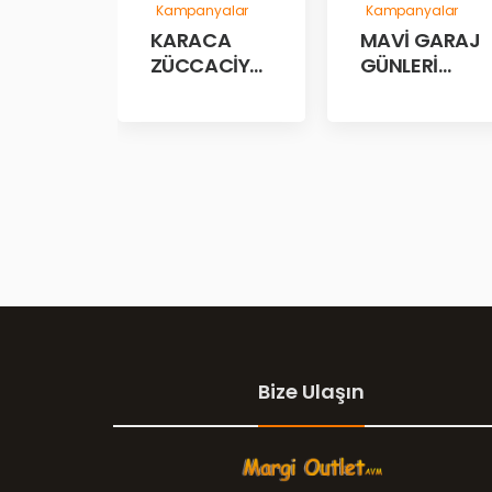
Kampanyalar
Kampanyalar
MAVİ GARAJ
KARACA
GÜNLERİ
ZÜCCACİYE
BAŞLADII!
GARAJ
İNDİRİM
GÜNLERİ!
Bize Ulaşın