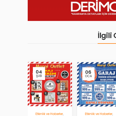
İlgil
04
06
ŞUB
OCA
Etkinlik ve Haberler
,
Etkinlik ve Haberler
,