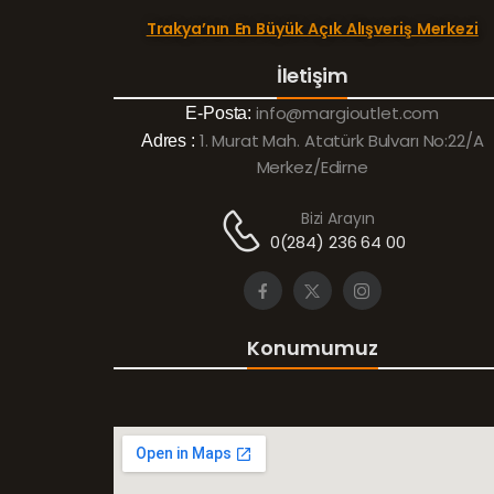
Trakya’nın En Büyük Açık Alışveriş Merkezi
İletişim
info@margioutlet.com
E-Posta:
1. Murat Mah. Atatürk Bulvarı No:22/A
Adres :
Merkez/Edirne
Bizi Arayın
0(284) 236 64 00
Konumumuz