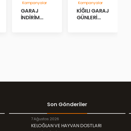
Kampanyalar
Kampanyalar
GARAJ
KİĞILI GARAJ
İNDİRİM
GÜNLERİ
GÜNLERİ!
BAŞLADI!
Son Gönderiler
7 Ağustos 2026
KELOĞLAN VE HAYVAN DOSTLARI