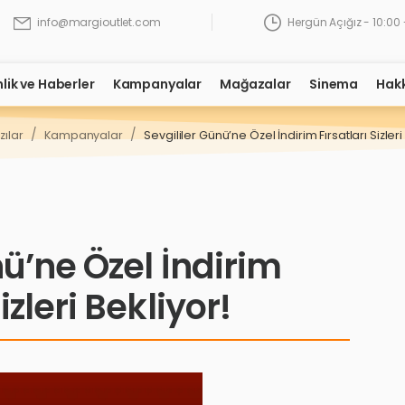
Hergün Açığız - 10:00 
info@margioutlet.com
nlik ve Haberler
Kampanyalar
Mağazalar
Sinema
Hak
/
/
zılar
Kampanyalar
Sevgililer Günü’ne Özel İndirim Fırsatları Sizleri
nü’ne Özel İndirim
izleri Bekliyor!