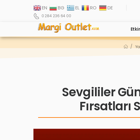
EN
BG
EL
RO
DE
0 284 236 64 00
Etki
/
Ya
Sevgililer Gü
Fırsatları S