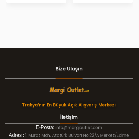
GÜNLERİ!
Bize Ulaşın
Trakya’nın En Büyük Açık Alışveriş Merkezi
İletişim
E-Posta:
info@margioutlet.com
Adres :
1. Murat Mah. Atatürk Bulvarı No:22/A Merkez/Edirne