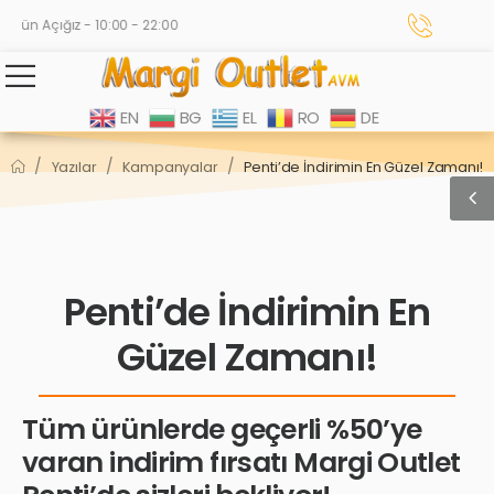
gün Açığız - 10:00 - 22:00
EN
BG
EL
RO
DE
/
/
/
Yazılar
Kampanyalar
Penti’de İndirimin En Güzel Zamanı!
Penti’de İndirimin En
Güzel Zamanı!
Tüm ürünlerde geçerli %50’ye
varan indirim fırsatı Margi Outlet