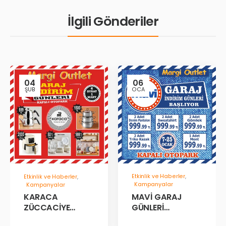
İlgili Gönderiler
04
06
ŞUB
OCA
Etkinlik ve Haberler
,
Etkinlik ve Haberler
,
Kampanyalar
Kampanyalar
MAVİ GARAJ
KARACA
GÜNLERİ
ZÜCCACİYE
BAŞLADII!
GARAJ İNDİRİM