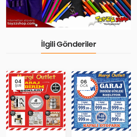
İlgili Gönderiler
04
06
ŞUB
OCA