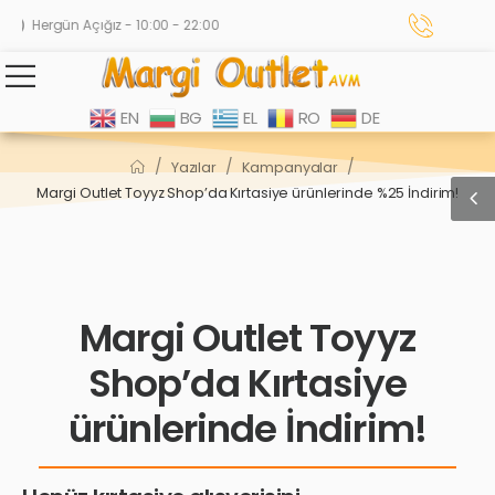
Hergün Açığız - 10:00 - 22:00
EN
BG
EL
RO
DE
/
/
/
Yazılar
Kampanyalar
Margi Outlet Toyyz Shop’da Kırtasiye ürünlerinde %25 İndirim!
Margi Outlet Toyyz
Shop’da Kırtasiye
ürünlerinde İndirim!