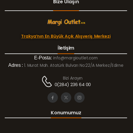
Bize Ulaşın
Trakya’nın En Büyük Açık Alışveriş Merkezi
İletişim
E-Posta:
info@margioutlet.com
Adres :
1. Murat Mah. Atatürk Bulvarı No:22/A Merkez/Edirne
Bizi Arayın
0(284) 236 64 00
Konumumuz