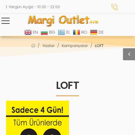
Hergün Açığız - 10:00 - 22:00
EN
BG
EL
RO
DE
/
/
/
Yazılar
Kampanyalar
LOFT
LOFT