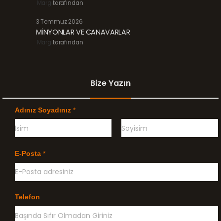
Margi
tarafından
3 Temmuz 2026
MİNYONLAR VE CANAVARLAR
Margi
tarafından
Bize Yazın
Adınız Soyadınız
*
Ö
G
n
e
E-Posta
*
c
ç
e
e
l
n
i
k
l
Telefon
e