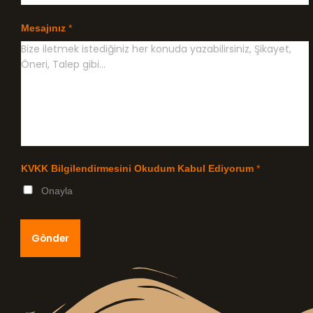
Mesajınız
*
KVKK Bilgilendirmesini Okudum Kabul Ediyorum
*
Onayla
Gönder