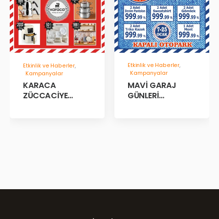
Etkinlik ve Haberler
,
Etkinlik ve Haberler
,
Kampanyalar
Kampanyalar
MAVİ GARAJ
KARACA
GÜNLERİ
ZÜCCACİYE
BAŞLADII!
GARAJ İNDİRİM
GÜNLERİ!