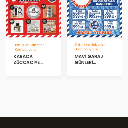
Etkinlik ve Haberler
,
Etkinlik ve Haberler
,
Kampanyalar
Kampanyalar
MAVİ GARAJ
KARACA
GÜNLERİ
ZÜCCACİYE
BAŞLADII!
GARAJ İNDİRİM
GÜNLERİ!