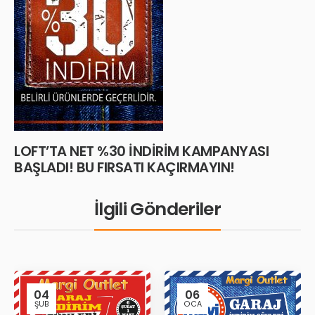
LOFT’TA NET %30 İNDİRİM KAMPANYASI
BAŞLADI! BU FIRSATI KAÇIRMAYIN!
İlgili Gönderiler
04
06
ŞUB
OCA