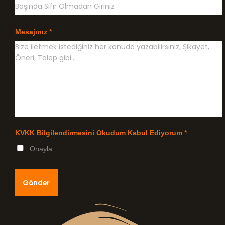
Mesajınız
*
KVKK Bilgilendirmesini Okudum Kabul Ediyorum
*
Onayla
Gönder