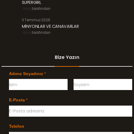
SUPERGIRL
Margi
tarafından
3 Temmuz 2026
MİNYONLAR VE CANAVARLAR
Margi
tarafından
Bize Yazın
Adınız Soyadınız
*
Ö
G
n
e
E-Posta
*
c
ç
e
e
l
n
i
k
l
Telefon
e