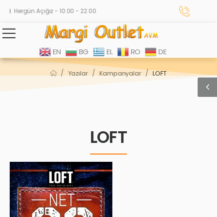
Hergün Açığız - 10:00 - 22:00
EN
BG
EL
RO
DE
/
/
/
Yazılar
Kampanyalar
LOFT
LOFT