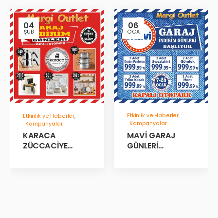
04
06
ŞUB
OCA
Etkinlik ve Haberler
,
Etkinlik ve Haberler
,
Kampanyalar
Kampanyalar
MAVİ GARAJ
KARACA
GÜNLERİ
ZÜCCACİYE
BAŞLADII!
GARAJ İNDİRİM
GÜNLERİ!