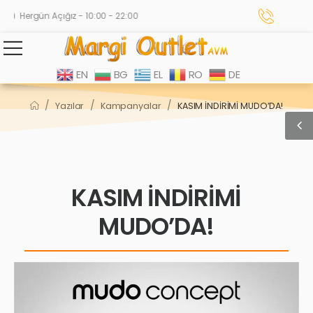
Hergün Açığız - 10:00 - 22:00
EN
BG
EL
RO
DE
/
/
/
Yazılar
Kampanyalar
KASIM İNDİRİMİ MUDO’DA!
KASIM İNDİRİMİ
MUDO’DA!