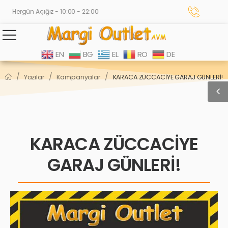
Hergün Açığız - 10:00 - 22:00
EN
BG
EL
RO
DE
/
/
/
Yazılar
Kampanyalar
KARACA ZÜCCACİYE GARAJ GÜNLERİ!
KARACA ZÜCCACİYE
GARAJ GÜNLERİ!