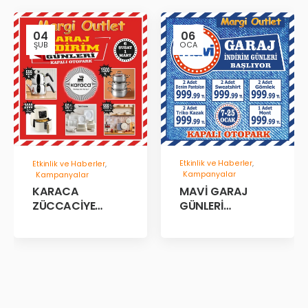
04
06
ŞUB
OCA
Etkinlik ve Haberler
,
Etkinlik ve Haberler
,
Kampanyalar
Kampanyalar
MAVİ GARAJ
KARACA
GÜNLERİ
ZÜCCACİYE
BAŞLADII!
GARAJ İNDİRİM
GÜNLERİ!