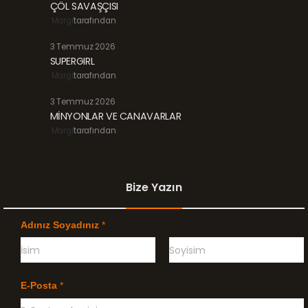
ÇÖL SAVAŞÇISI
Margi
tarafından
3 Temmuz 2026
SUPERGIRL
Margi
tarafından
3 Temmuz 2026
MİNYONLAR VE CANAVARLAR
Margi
tarafından
Bize Yazın
Adınız Soyadınız
*
Ö
G
n
e
E-Posta
*
c
ç
e
e