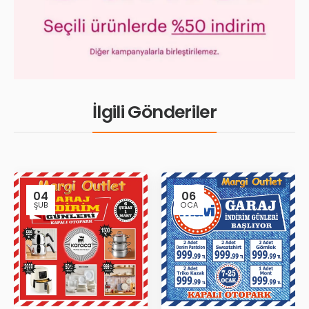
İlgili Gönderiler
04
06
ŞUB
OCA