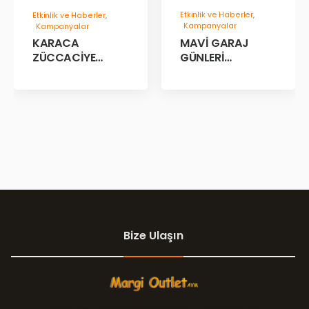
Etkinlik ve Haberler
,
Etkinlik ve Haberler
,
Kampanyalar
Kampanyalar
MAVİ GARAJ
KARACA
GÜNLERİ
ZÜCCACİYE
BAŞLADII!
GARAJ İNDİRİM
GÜNLERİ!
Bize Ulaşın