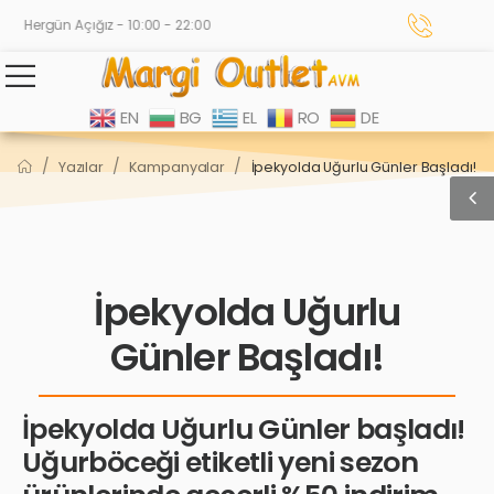
Hergün Açığız - 10:00 - 22:00
EN
BG
EL
RO
DE
/
/
/
Yazılar
Kampanyalar
İpekyolda Uğurlu Günler Başladı!
İpekyolda Uğurlu
Günler Başladı!
İpekyolda Uğurlu Günler başladı!
Uğurböceği etiketli yeni sezon