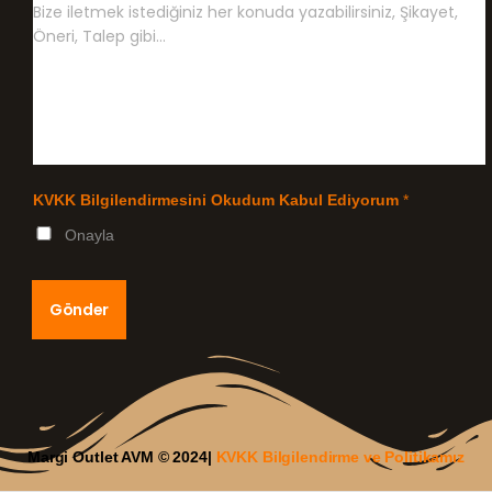
KVKK Bilgilendirmesini Okudum Kabul Ediyorum
*
Onayla
Gönder
Margi Outlet AVM © 2024|
KVKK Bilgilendirme ve Politikamız