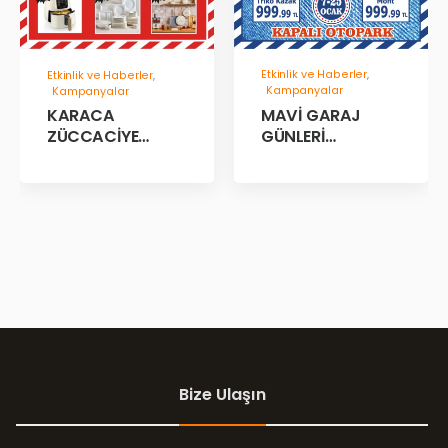
Etkinlik ve Haberler
,
Etkinlik ve Haberler
,
Kampanyalar
Kampanyalar
MAVİ GARAJ
KARACA
GÜNLERİ
ZÜCCACİYE
BAŞLADII!
GARAJ İNDİRİM
GÜNLERİ!
Bize Ulaşın