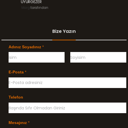
UYURGEZER
Margi
tarafından
Bize Yazın
Adınız Soyadınız
*
Ö
G
n
e
E-Posta
*
c
ç
e
e
l
n
i
k
l
Telefon
e
Mesajınız
*