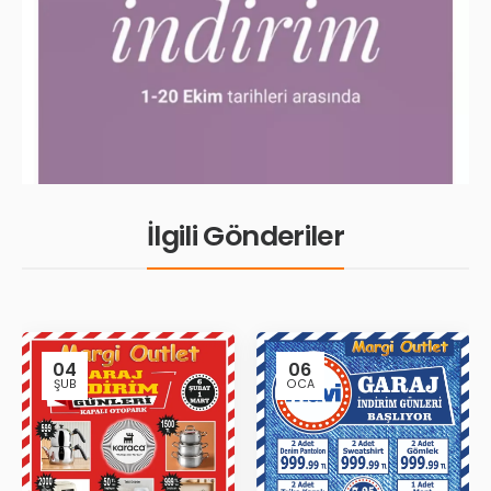
İlgili Gönderiler
04
06
ŞUB
OCA