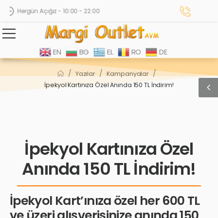
Hergün Açığız - 10:00 - 22:00
EN
BG
EL
RO
DE
/
/
/
Yazılar
Kampanyalar
İpekyol Kartınıza Özel Anında 150 TL İndirim!
İpekyol Kartınıza Özel
Anında 150 TL İndirim!
İpekyol Kart’ınıza özel her 600 TL
ve üzeri alışverişinize anında 150