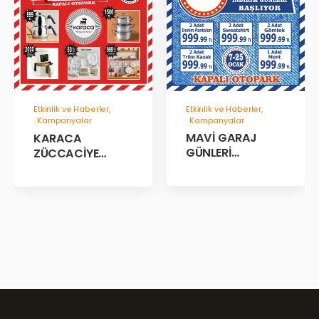
Etkinlik ve Haberler
,
Etkinlik ve Haberler
,
Kampanyalar
Kampanyalar
MAVİ GARAJ
KARACA
GÜNLERİ
ZÜCCACİYE
BAŞLADII!
GARAJ İNDİRİM
GÜNLERİ!