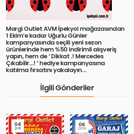
Margi Outlet AVM İpekyol mağazasından
1 Ekim’e kadar Uğurlu Günler
kampanyasında seçili yeni sezon
ürünlerinde hem %50 indirimli alışveriş
yapın, hem de ‘ Dikkat .! Mercedes
Çıkabilir…! ‘ hediye kampanyasına
katılma fırsatını yakalayın…
İlgili Gönderiler
04
06
ŞUB
OCA