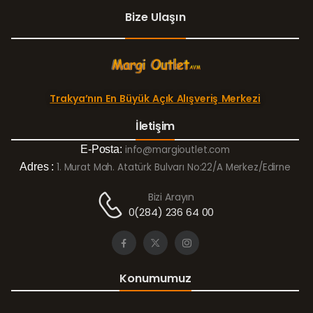
Bize Ulaşın
Trakya’nın En Büyük Açık Alışveriş Merkezi
İletişim
E-Posta:
info@margioutlet.com
Adres :
1. Murat Mah. Atatürk Bulvarı No:22/A Merkez/Edirne
Bizi Arayın
0(284) 236 64 00
Konumumuz