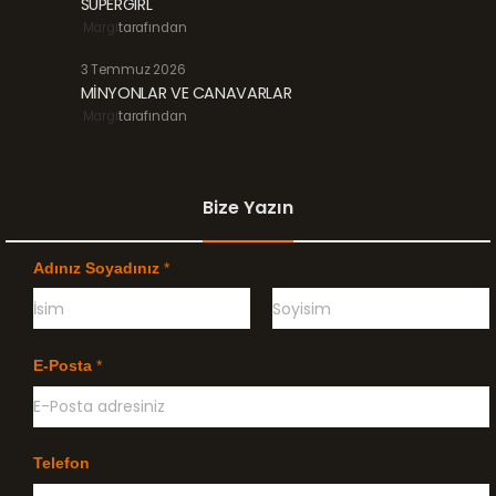
SUPERGIRL
Margi
tarafından
3 Temmuz 2026
MİNYONLAR VE CANAVARLAR
Margi
tarafından
Bize Yazın
Adınız Soyadınız
*
Ö
G
n
e
E-Posta
*
c
ç
e
e
l
n
i
k
l
Telefon
e