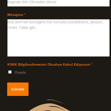
Mesajınız
*
KVKK Bilgilendirmesini Okudum Kabul Ediyorum
*
Onayla
Gönder