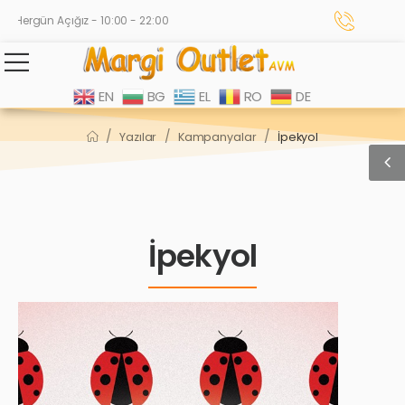
Hergün Açığız - 10:00 - 22:00
EN
BG
EL
RO
DE
/
/
/
Yazılar
Kampanyalar
İpekyol
İpekyol