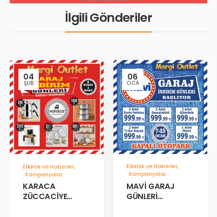
İlgili Gönderiler
04
06
ŞUB
OCA
Etkinlik ve Haberler
,
Etkinlik ve Haberler
,
Kampanyalar
Kampanyalar
MAVİ GARAJ
KARACA
GÜNLERİ
ZÜCCACİYE
BAŞLADII!
GARAJ İNDİRİM
GÜNLERİ!