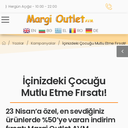
Hergün Açığız - 10:00 - 22:00
EN
BG
EL
RO
DE
/
/
/
Yazılar
Kampanyalar
İçinizdeki Çocuğu Mutlu Etme Fırsatı!
İçinizdeki Çocuğu
Mutlu Etme Fırsatı!
23 Nisan’a özel, en sevdiğiniz
ürünlerde %50’ye varan indirim