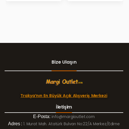
Bize Ulaşın
Trakya’nın En Büyük Açık Alışveriş Merkezi
İletişim
E-Posta:
info@margioutlet.com
Adres :
1. Murat Mah. Atatürk Bulvarı No:22/A Merkez/Edirne