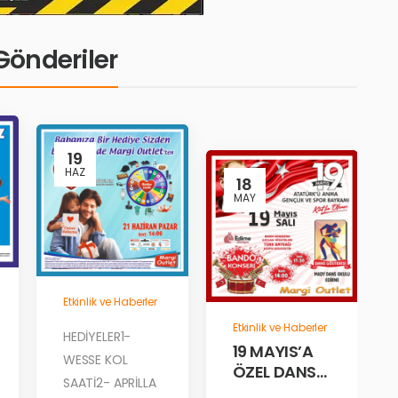
i Gönderiler
19
HAZ
18
MAY
Etkinlik ve Haberler
Etkinlik ve Haberler
HEDİYELER1-
19 MAYIS’A
WESSE KOL
ÖZEL DANS
SAATİ2- APRİLLA
GÖSTERİLERİ