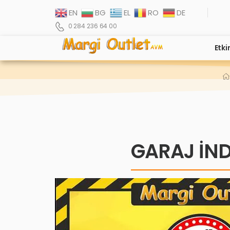
EN
BG
EL
RO
DE
0 284 236 64 00
Etki
GARAJ İND