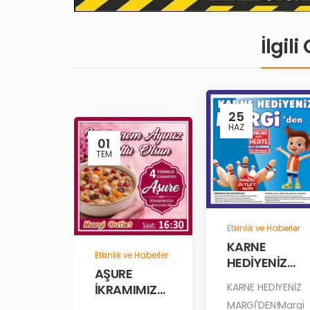
İlgil
25
HAZ
01
TEM
Etkinlik ve Haberler
KARNE
Etkinlik ve Haberler
HEDİYENİZ
AŞURE
MARGİ’DEN!
KARNE HEDİYENİZ
İKRAMIMIZD
A
MARGİ'DEN!Margi