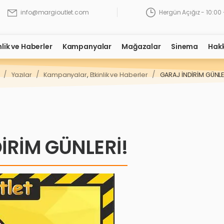
Hergün Açığız - 10:00 
info@margioutlet.com
nlik ve Haberler
Kampanyalar
Mağazalar
Sinema
Hak
/
/
/
Yazılar
Kampanyalar
,
Etkinlik ve Haberler
GARAJ İNDİRİM GÜNLE
İRİM GÜNLERİ!