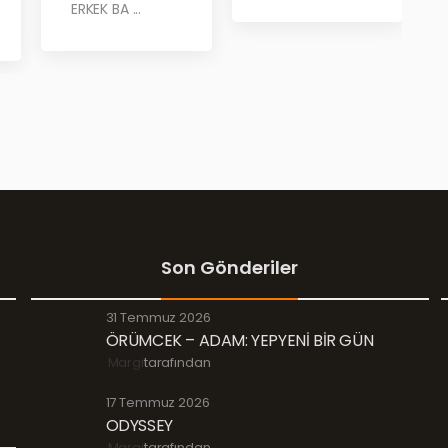
ERKEK BA ...
MARGİ’DE!
Son Gönderiler
31 Temmuz 2026
ÖRÜMCEK – ADAM: YEPYENİ BİR GÜN
Margi
tarafından
17 Temmuz 2026
ODYSSEY
Margi
tarafından