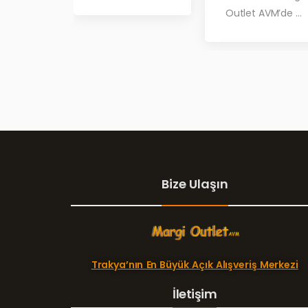
BULUŞALIM!
Outlet AVM’de ...
Bize Ulaşın
Trakya’nın En Büyük Açık Alışveriş Merkezi
İletişim