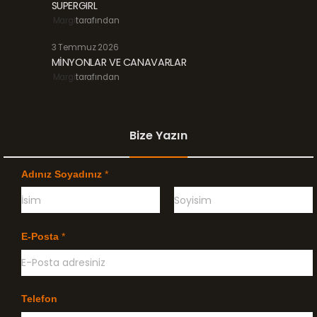
SUPERGIRL
Margi
tarafından
3 Temmuz 2026
MİNYONLAR VE CANAVARLAR
Margi
tarafından
Bize Yazın
Adınız Soyadınız
*
Ö
G
n
e
E-Posta
*
c
ç
e
e
l
n
i
k
l
Telefon
e