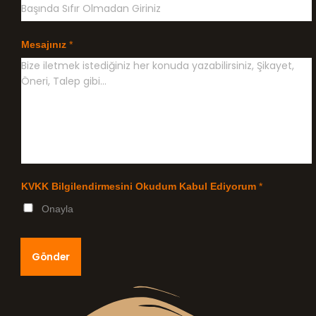
Mesajınız
*
KVKK Bilgilendirmesini Okudum Kabul Ediyorum
*
Onayla
Gönder