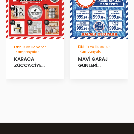
Etkinlik ve Haberler
,
Etkinlik ve Haberler
,
Kampanyalar
Kampanyalar
MAVİ GARAJ
KARACA
GÜNLERİ
ZÜCCACİYE
BAŞLADII!
GARAJ İNDİRİM
GÜNLERİ!