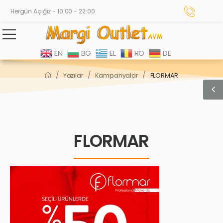
Hergün Açığız - 10:00 - 22:00
EN
BG
EL
RO
DE
/
/
/
Yazılar
Kampanyalar
FLORMAR
FLORMAR