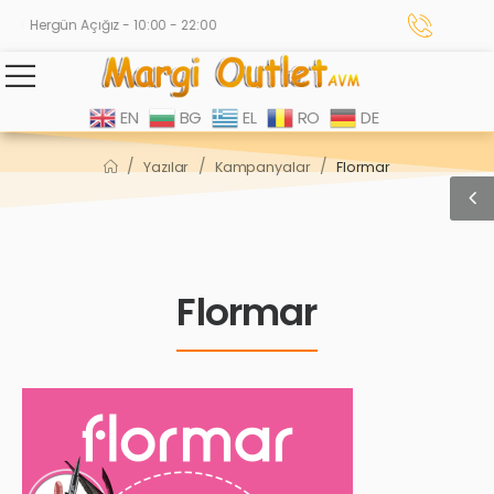
Hergün Açığız - 10:00 - 22:00
EN
BG
EL
RO
DE
/
/
/
Yazılar
Kampanyalar
Flormar
Flormar