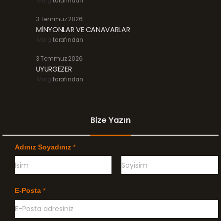
Margi
tarafından
3 Temmuz 2026
MİNYONLAR VE CANAVARLAR
Margi
tarafından
3 Temmuz 2026
UYURGEZER
Margi
tarafından
Bize Yazın
Adınız Soyadınız
*
Ö
G
n
e
E-Posta
*
c
ç
e
e
l
n
i