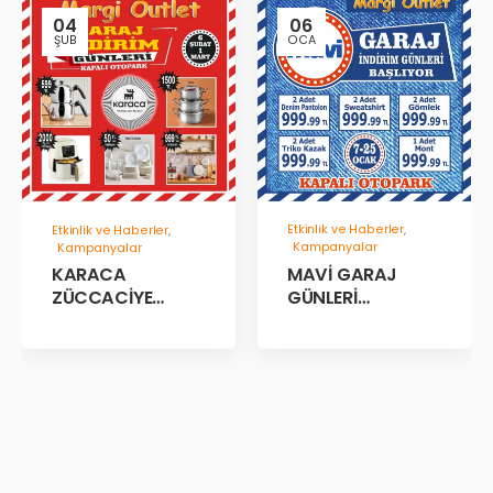
04
06
ŞUB
OCA
Etkinlik ve Haberler
,
Etkinlik ve Haberler
,
Kampanyalar
Kampanyalar
MAVİ GARAJ
KARACA
GÜNLERİ
ZÜCCACİYE
BAŞLADII!
GARAJ İNDİRİM
GÜNLERİ!