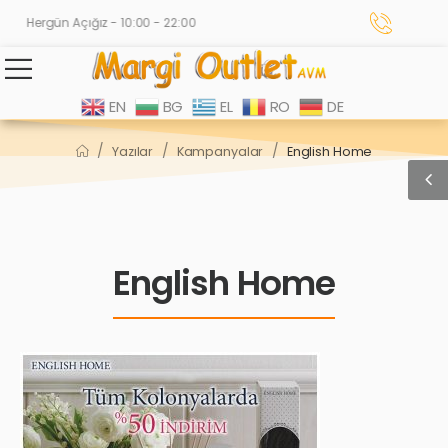
Hergün Açığız - 10:00 - 22:00
EN
BG
EL
RO
DE
/
/
/
Yazılar
Kampanyalar
English Home
English Home