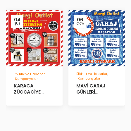
04
06
ŞUB
OCA
Etkinlik ve Haberler
,
Etkinlik ve Haberler
,
Kampanyalar
Kampanyalar
MAVİ GARAJ
KARACA
GÜNLERİ
ZÜCCACİYE
BAŞLADII!
GARAJ İNDİRİM
GÜNLERİ!