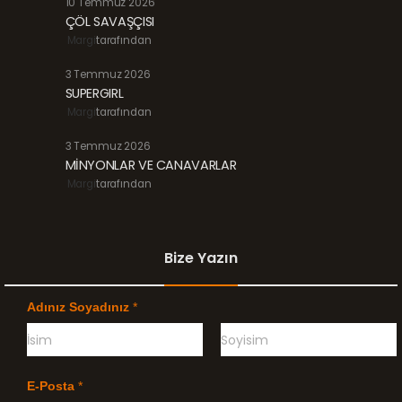
10 Temmuz 2026
ÇÖL SAVAŞÇISI
Margi
tarafından
3 Temmuz 2026
SUPERGIRL
Margi
tarafından
3 Temmuz 2026
MİNYONLAR VE CANAVARLAR
Margi
tarafından
Bize Yazın
Adınız Soyadınız
*
Ö
G
n
e
E-Posta
*
c
ç