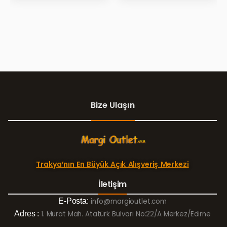
Bize Ulaşın
Trakya’nın En Büyük Açık Alışveriş Merkezi
İletişim
E-Posta:
info@margioutlet.com
Adres :
1. Murat Mah. Atatürk Bulvarı No:22/A Merkez/Edirne