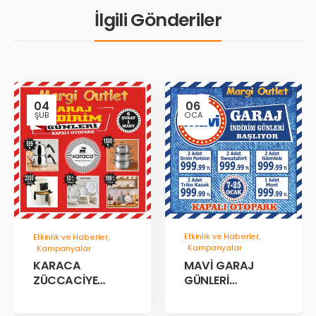
İlgili Gönderiler
04
06
ŞUB
OCA
Etkinlik ve Haberler
,
Etkinlik ve Haberler
,
Kampanyalar
Kampanyalar
MAVİ GARAJ
KARACA
GÜNLERİ
ZÜCCACİYE
BAŞLADII!
GARAJ İNDİRİM
GÜNLERİ!