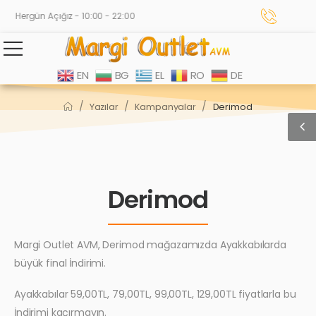
Hergün Açığız - 10:00 - 22:00
EN
BG
EL
RO
DE
/
/
/
Yazılar
Kampanyalar
Derimod
Derimod
Margi Outlet AVM, Derimod mağazamızda Ayakkabılarda
büyük final İndirimi.
Ayakkabılar 59,00TL, 79,00TL, 99,00TL, 129,00TL fiyatlarla bu
İndirimi kaçırmayın.