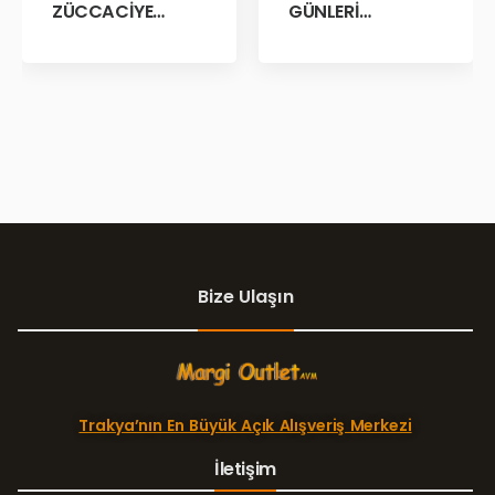
GÜNLERİ
ZÜCCACİYE
BAŞLADII!
GARAJ İNDİRİM
GÜNLERİ!
Bize Ulaşın
Trakya’nın En Büyük Açık Alışveriş Merkezi
İletişim