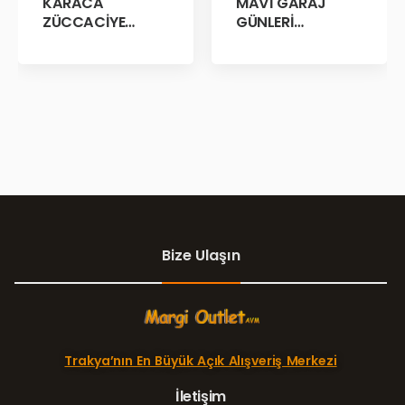
MAVİ GARAJ
KARACA
GÜNLERİ
ZÜCCACİYE
BAŞLADII!
GARAJ İNDİRİM
GÜNLERİ!
Bize Ulaşın
Trakya’nın En Büyük Açık Alışveriş Merkezi
İletişim