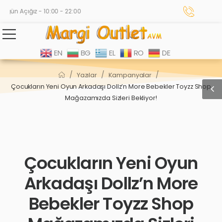
gün Açığız - 10:00 - 22:00
EN
BG
EL
RO
DE
/
/
/
Yazılar
Kampanyalar
Çocukların Yeni Oyun Arkadaşı Dollz’n More Bebekler Toyzz Shop
Mağazamızda Sizleri Bekliyor!
Çocukların Yeni Oyun
Arkadaşı Dollz’n More
Bebekler Toyzz Shop