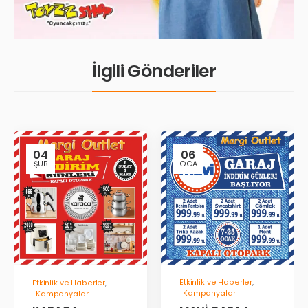
İlgili Gönderiler
04
06
ŞUB
OCA
Etkinlik ve Haberler
,
Etkinlik ve Haberler
,
Kampanyalar
Kampanyalar