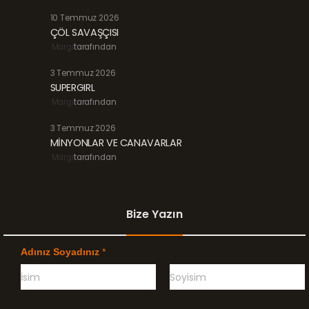
10 Temmuz 2026
ÇÖL SAVAŞÇISI
Margi
tarafından
3 Temmuz 2026
SUPERGIRL
Margi
tarafından
3 Temmuz 2026
MİNYONLAR VE CANAVARLAR
Margi
tarafından
Bize Yazın
Adınız Soyadınız
*
Ö
G
n
e