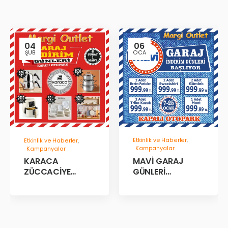
04
06
ŞUB
OCA
Etkinlik ve Haberler
,
Etkinlik ve Haberler
,
Kampanyalar
Kampanyalar
MAVİ GARAJ
KARACA
GÜNLERİ
ZÜCCACİYE
BAŞLADII!
GARAJ İNDİRİM
GÜNLERİ!