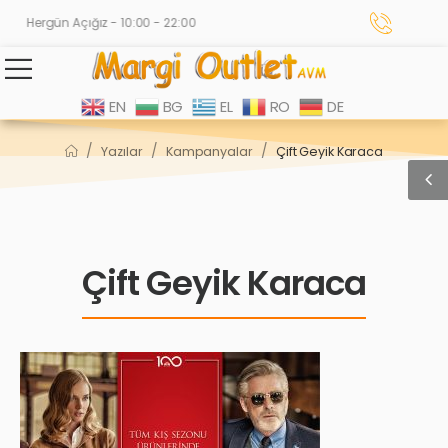
Hergün Açığız - 10:00 - 22:00
EN
BG
EL
RO
DE
/
/
/
Yazılar
Kampanyalar
Çift Geyik Karaca
Çift Geyik Karaca