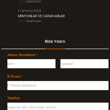
Margi
tarafından
3 Temmuz 2026
MİNYONLAR VE CANAVARLAR
Margi
tarafından
Bize Yazın
Adınız Soyadınız
*
Ö
G
n
e
E-Posta
*
c
ç
e
e
l
n
i
k
l
Telefon
e