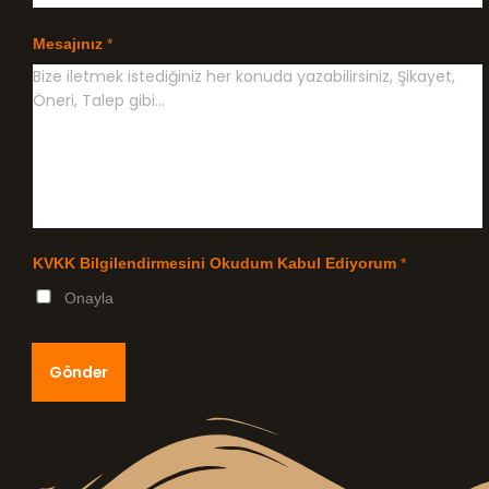
Mesajınız
*
KVKK Bilgilendirmesini Okudum Kabul Ediyorum
*
Onayla
Gönder