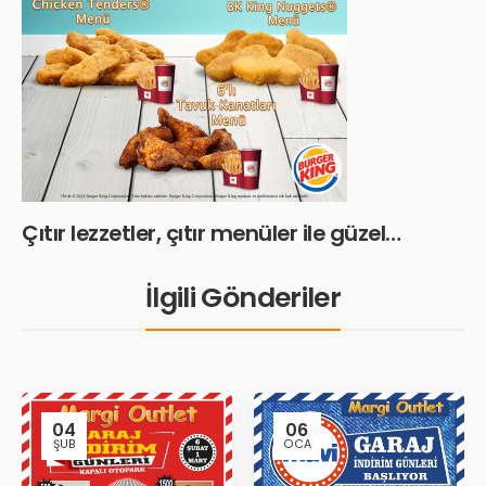
Çıtır lezzetler, çıtır menüler ile güzel…
İlgili Gönderiler
04
06
ŞUB
OCA