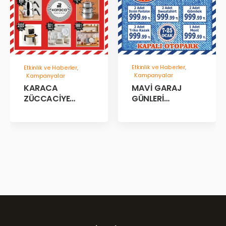
Etkinlik ve Haberler
,
Etkinlik ve Haberler
,
Kampanyalar
Kampanyalar
MAVİ GARAJ
KARACA
GÜNLERİ
ZÜCCACİYE
BAŞLADII!
GARAJ İNDİRİM
GÜNLERİ!