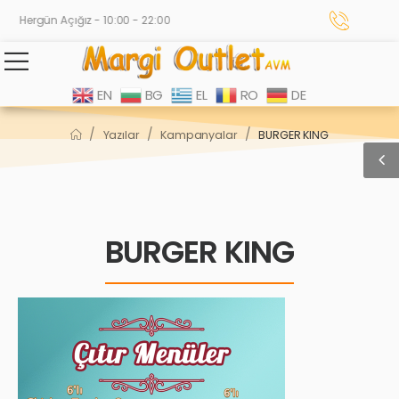
Hergün Açığız - 10:00 - 22:00
EN
BG
EL
RO
DE
/
/
/
Yazılar
Kampanyalar
BURGER KING
BURGER KING