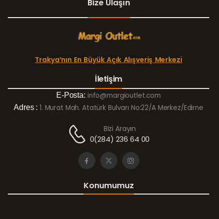
Bize Ulaşın
Trakya’nın En Büyük Açık Alışveriş Merkezi
İletişim
E-Posta:
info@margioutlet.com
Adres :
1. Murat Mah. Atatürk Bulvarı No:22/A Merkez/Edirne
Bizi Arayın
0(284) 236 64 00
Konumumuz