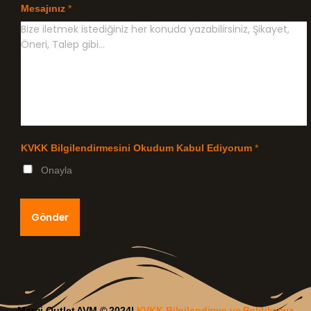
Mesajınız
*
KVKK Bilgilendirmesini Okudum Kabul Ediyorum
*
Onayla
Gönder
Margi Outlet AVM © 2024|
KVKK Bilgilendirme ve Politikamız