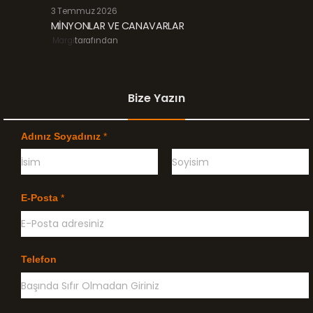
3 Temmuz 2026
MİNYONLAR VE CANAVARLAR
Margi
tarafından
Bize Yazın
Adınız Soyadınız
*
Ö
G
n
e
E-Posta
*
c
ç
e
e
l
n
i
k
l
Telefon
e