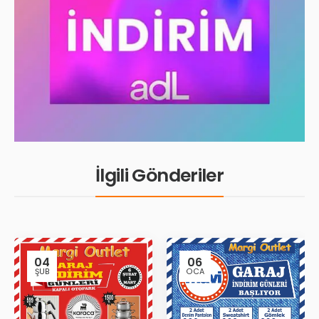
İlgili Gönderiler
04
06
ŞUB
OCA