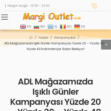
Hergün Açığız - 10:00 - 22:00
EN
BG
EL
RO
DE
/
/
/
Yazılar
Kampanyalar
ADL Mağazamızda Işıklı Günler Kampanyası Yüzde 20 – Yüzde 30 –
Yüzde 40 İndirimleriyle Sizleri Bekliyor!
ADL Mağazamızda
Işıklı Günler
Kampanyası Yüzde 20