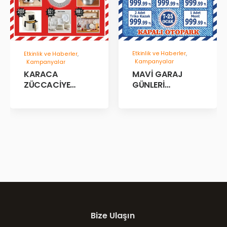
Etkinlik ve Haberler
,
Etkinlik ve Haberler
,
Kampanyalar
Kampanyalar
MAVİ GARAJ
KARACA
GÜNLERİ
ZÜCCACİYE
BAŞLADII!
GARAJ İNDİRİM
GÜNLERİ!
Bize Ulaşın