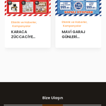
Etkinlik ve Haberler
,
Etkinlik ve Haberler
,
Kampanyalar
Kampanyalar
MAVİ GARAJ
KARACA
GÜNLERİ
ZÜCCACİYE
BAŞLADII!
GARAJ İNDİRİM
GÜNLERİ!
Bize Ulaşın