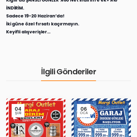
İNDİRİM.
Sadece 19-20 Haziran’da!
İki güne özel fırsatı kaçırmayın.
Keyifli alışverişler…
İlgili Gönderiler
04
06
ŞUB
OCA