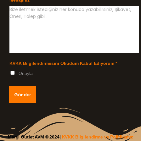
KVKK Bilgilendirmesini Okudum Kabul Ediyorum
*
Onayla
Gönder
Margi Outlet AVM © 2024|
KVKK Bilgilendirme ve Politikamız