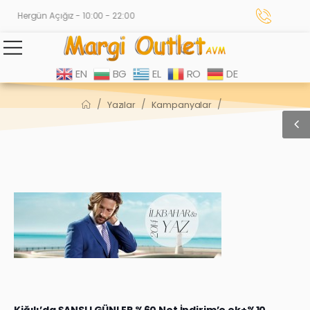
Hergün Açığız - 10:00 - 22:00
EN
BG
EL
RO
DE
/
/
/
Yazılar
Kampanyalar
Kiğılı’da ŞANSLI GÜNLER %60 Net İndirim’e ek+%10