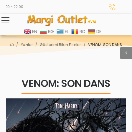
:00 - 22:00
EN
BG
EL
RO
DE
/
/
/
Yazılar
Gösterimi Biten Filmler
VENOM: SON DANS
VENOM: SON DANS