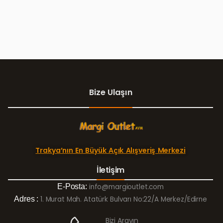
Bize Ulaşın
Trakya’nın En Büyük Açık Alışveriş Merkezi
İletişim
E-Posta:
info@margioutlet.com
Adres :
1. Murat Mah. Atatürk Bulvarı No:22/A Merkez/Edirne
Bizi Arayın