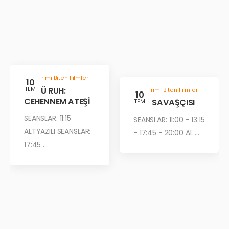
Gösterimi Biten Filmler
10
KÖTÜ RUH:
TEM
Gösterimi Biten Filmler
10
CEHENNEM ATEŞİ
ÇÖL SAVAŞÇISI
TEM
SEANSLAR: 11:15
SEANSLAR: 11:00 - 13:15
ALTYAZILI SEANSLAR:
- 17:45 - 20:00 AL ...
17:45 ...