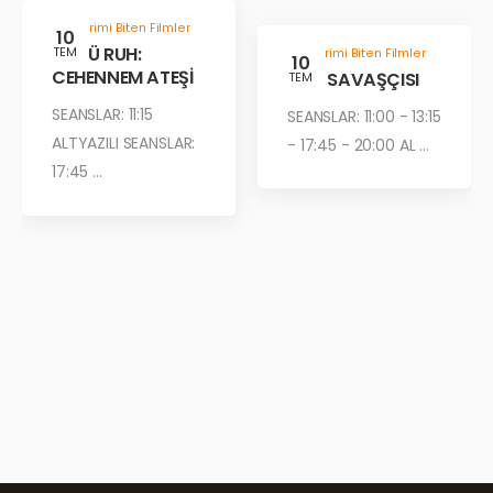
Gösterimi Biten Filmler
10
KÖTÜ RUH:
TEM
Gösterimi Biten Filmler
10
CEHENNEM ATEŞİ
ÇÖL SAVAŞÇISI
TEM
SEANSLAR: 11:15
SEANSLAR: 11:00 - 13:15
ALTYAZILI SEANSLAR:
- 17:45 - 20:00 AL ...
17:45 ...