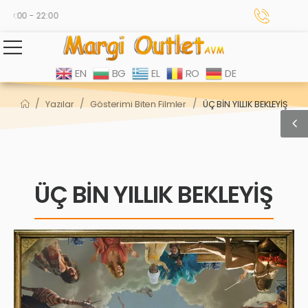
0:00 - 22:00
EN
BG
EL
RO
DE
/
/
/
Yazılar
Gösterimi Biten Filmler
ÜÇ BİN YILLIK BEKLEYİŞ
ÜÇ BİN YILLIK BEKLEYİŞ