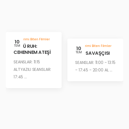
Gösterimi Biten Filmler
10
KÖTÜ RUH:
TEM
Gösterimi Biten Filmler
10
CEHENNEM ATEŞİ
ÇÖL SAVAŞÇISI
TEM
SEANSLAR: 11:15
SEANSLAR: 11:00 - 13:15
ALTYAZILI SEANSLAR:
- 17:45 - 20:00 AL ...
17:45 ...