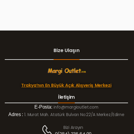
Bize Ulaşın
Trakya’nın En Büyük Açık Alışveriş Merkezi
İletişim
E-Posta:
info@margioutlet.com
Adres :
1. Murat Mah. Atatürk Bulvarı No:22/A Merkez/Edirne
Bizi Arayın
0(284) 236 64 00