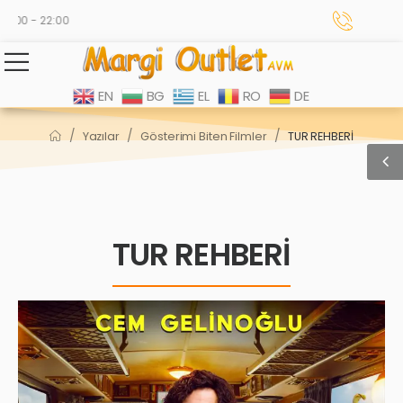
00 - 22:00
EN
BG
EL
RO
DE
/
/
/
Yazılar
Gösterimi Biten Filmler
TUR REHBERİ
TUR REHBERİ