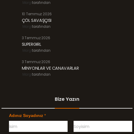
Margi
tarafından
10 Temmuz 2026
ÇÖL SAVAŞÇISI
Margi
tarafından
3 Temmuz 2026
SUPERGIRL
Margi
tarafından
3 Temmuz 2026
MİNYONLAR VE CANAVARLAR
Margi
tarafından
Bize Yazın
Adınız Soyadınız
*
Ö
G