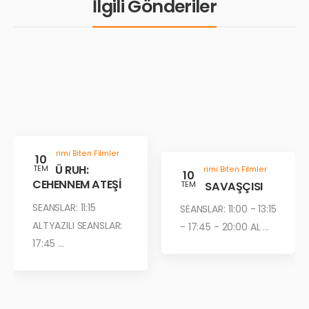
İlgili Gönderiler
Gösterimi Biten Filmler
10
KÖTÜ RUH:
TEM
Gösterimi Biten Filmler
10
CEHENNEM ATEŞİ
ÇÖL SAVAŞÇISI
TEM
SEANSLAR: 11:15
SEANSLAR: 11:00 - 13:15
ALTYAZILI SEANSLAR:
- 17:45 - 20:00 AL ...
17:45 ...