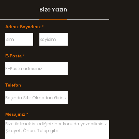
Bize Yazın
Adınız Soyadınız
*
Ö
G
n
e
E-Posta
*
c
ç
e
e
l
n
i
k
l
Telefon
e
Mesajınız
*