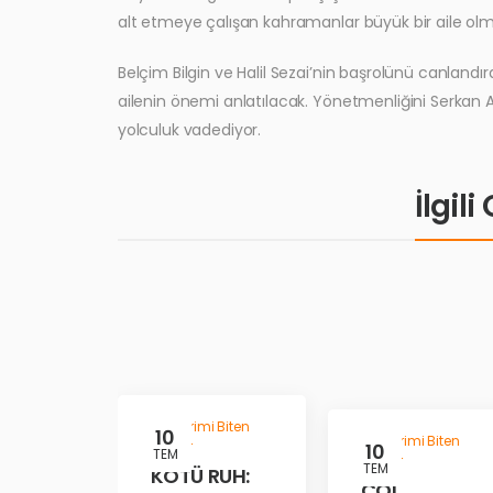
alt etmeye çalışan kahramanlar büyük bir aile olma
Belçim Bilgin ve Halil Sezai’nin başrolünü canlandı
ailenin önemi anlatılacak. Yönetmenliğini Serkan A
yolculuk vadediyor.
İlgil
Gösterimi Biten
10
Gösterimi Biten
Filmler
10
TEM
Filmler
TEM
KÖTÜ RUH:
ÇÖL