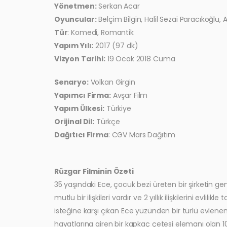
Yönetmen:
Serkan Acar
Oyuncular:
Belçim Bilgin, Halil Sezai Paracıkoğlu,
Tür
: Komedi, Romantik
Yapım Yılı:
2017 (97 dk)
Vizyon Tarihi:
19 Ocak 2018 Cuma
Senaryo:
Volkan Girgin
Yapımcı Firma:
Avşar Film
Yapım Ülkesi:
Türkiye
Orijinal Dil:
Türkçe
Dağıtıcı Firma
: CGV Mars Dağıtım
Rüzgar Filminin Özeti
35 yaşındaki Ece, çocuk bezi üreten bir şirketin gen
mutlu bir ilişkileri vardır ve 2 yıllık ilişkilerini evl
isteğine karşı çıkan Ece yüzünden bir türlü evlen
hayatlarına giren bir kapkaç çetesi elemanı olan 10