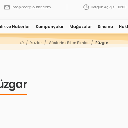
Hergün Açığız - 10:00 
info@margioutlet.com
nlik ve Haberler
Kampanyalar
Mağazalar
Sinema
Hak
/
/
/
Yazılar
Gösterimi Biten Filmler
Rüzgar
üzgar