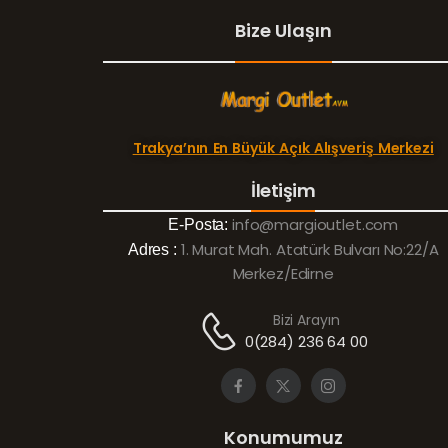
Bize Ulaşın
Trakya’nın En Büyük Açık Alışveriş Merkezi
İletişim
info@margioutlet.com
E-Posta:
1. Murat Mah. Atatürk Bulvarı No:22/A
Adres :
Merkez/Edirne
Bizi Arayın
0(284) 236 64 00
Konumumuz