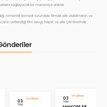
larını sağlayacak bir maceraya atılırlar.
rdığı romantik komedi türündeki filmde aile olabilmenin ve
car’ın üstlendiği film sevgi, hayat ve aile çemberinde
i Gönderiler
Gösterimi Biten
03
Gösterimi Biten
03
Filmler
TEM
Filmler
TEM
MİNYONLAR