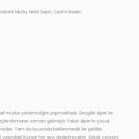
 Ataberk Mutlu, Nebil Sayın, Cezmi Baskın
el müdür yardımcılığını yapmaktadır. Sevgilisi Alper ile
ilikle taçlandırmanın zamanı gelmiştir. Fakat Alper’in çocuk
emezler. Tam da bu sırada beklenmedik bir şekilde
 yaşındaki Rüzgar her şeyi değiştirecektir. Sokak çetesini