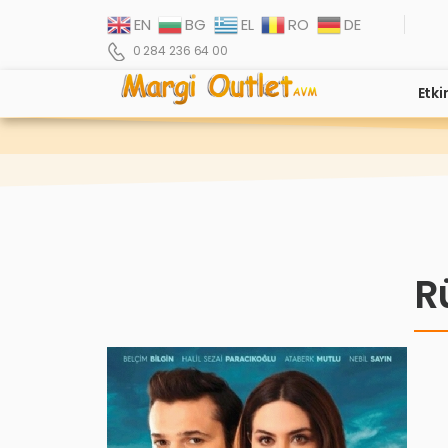
EN
BG
EL
RO
DE
0 284 236 64 00
Etki
R