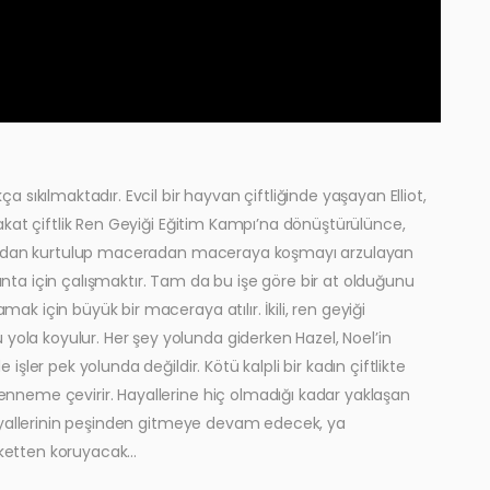
ça sıkılmaktadır. Evcil bir hayvan çiftliğinde yaşayan Elliot,
. Fakat çiftlik Ren Geyiği Eğitim Kampı’na dönüştürülünce,
antısından kurtulup maceradan maceraya koşmayı arzulayan
Santa için çalışmaktır. Tam da bu işe göre bir at olduğunu
mak için büyük bir maceraya atılır. İkili, ren geyiği
yola koyulur. Her şey yolunda giderken Hazel, Noel’in
 işler pek yolunda değildir. Kötü kalpli bir kadın çiftlikte
ehenneme çevirir. Hayallerine hiç olmadığı kadar yaklaşan
ya hayallerinin peşinden gitmeye devam edecek, ya
laketten koruyacak…