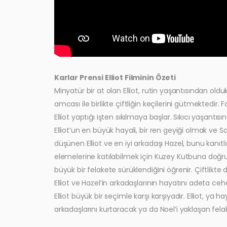
Karlar Prensi Elliot Filminin Özeti
Minyatür bir at olan Elliot, rutin yaşantısından olduk
amcası ile birlikte çiftliğin keçilerini gütmektedir
Elliot yaptığı işten sıkılmaya başlar. Sıkıcı yaş
Elliot’un en büyük hayali, bir ren geyiği olmak ve 
düşünen Elliot ve en iyi arkadaşı Hazel, bunu kanıtla
elemelerine katılabilmek için Kuzey Kutbuna doğru 
büyük bir felakete sürüklendiğini öğrenir. Çiftlikte de
Elliot ve Hazel’in arkadaşlarının hayatını adeta c
Elliot büyük bir seçimle karşı karşıyadır. Elliot, 
arkadaşlarını kurtaracak ya da Noel’i yaklaşan fe