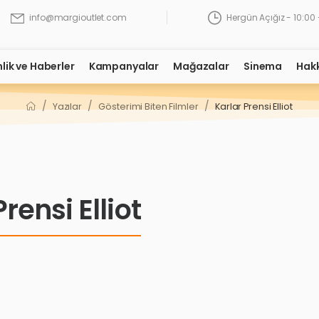
Hergün Açığız - 10:00 
info@margioutlet.com
nlik ve Haberler
Kampanyalar
Mağazalar
Sinema
Hak
/
/
/
Yazılar
Gösterimi Biten Filmler
Karlar Prensi Elliot
rensi Elliot