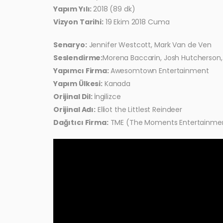
Yapım Yılı:
2018 (89 dk)
Vizyon Tarihi:
19 Ekim 2018 Cuma
Senaryo:
Jennifer Westcott, Mark Van de Ven
Seslendirme:
Morena Baccarin, Josh Hutcherson,
Yapımcı Firma:
Awesomtown Entertainment
Yapım Ülkesi:
Kanada
Orijinal Dil:
İngilizce
Orijinal Adı:
Elliot the Littlest Reindeer
Dağıtıcı Firma:
TME (The Moments Entertainme