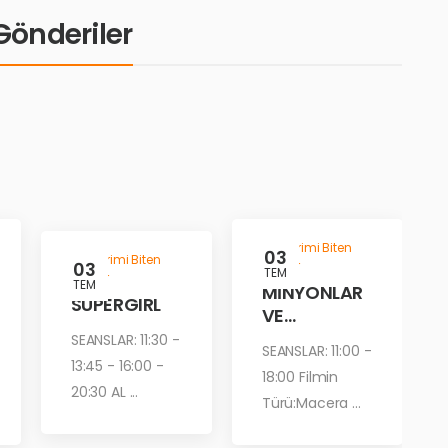
i Gönderiler
Gösterimi Biten
03
Gösterimi Biten
03
Filmler
TEM
Filmler
TEM
MİNYONLAR
SUPERGIRL
VE
CANAVARLA
SEANSLAR: 11:30 -
SEANSLAR: 11:00 -
R
13:45 - 16:00 -
18:00 Filmin
20:30 AL ...
Türü:Macera ...