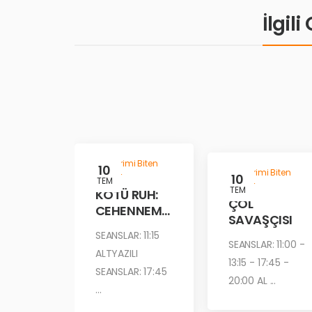
İlgil
Gösterimi Biten
10
Gösterimi Biten
Filmler
10
TEM
Filmler
TEM
KÖTÜ RUH:
ÇÖL
CEHENNEM
SAVAŞÇISI
ATEŞİ
SEANSLAR: 11:15
SEANSLAR: 11:00 -
ALTYAZILI
13:15 - 17:45 -
SEANSLAR: 17:45
20:00 AL ...
...