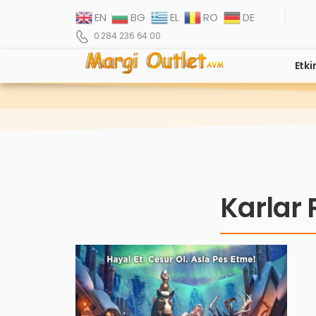
EN
BG
EL
RO
DE
0 284 236 64 00
Etki
Karlar P