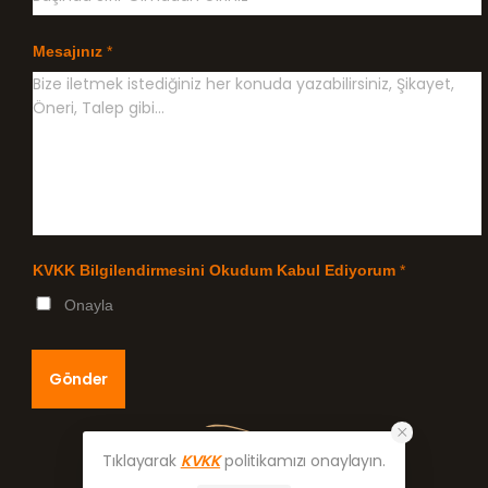
Mesajınız
*
KVKK Bilgilendirmesini Okudum Kabul Ediyorum
*
Onayla
Gönder
Tıklayarak
KVKK
politikamızı onaylayın.