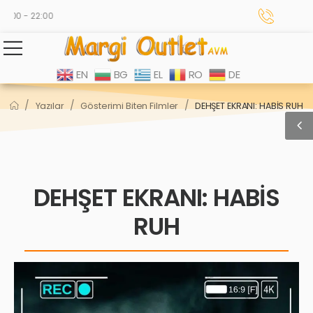
:00 - 22:00
EN
BG
EL
RO
DE
/
/
/
Yazılar
Gösterimi Biten Filmler
DEHŞET EKRANI: HABİS RUH
DEHŞET EKRANI: HABİS
RUH