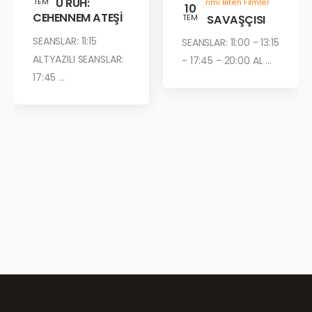
KÖTÜ RUH:
TEM
Gösterimi Biten Filmler
10
CEHENNEM ATEŞİ
ÇÖL SAVAŞÇISI
TEM
SEANSLAR: 11:15
SEANSLAR: 11:00 - 13:15
ALTYAZILI SEANSLAR:
- 17:45 - 20:00 AL ...
17:45 ...