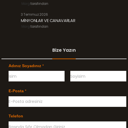
Margi
tarafından
3 Temmuz 2026
MİNYONLAR VE CANAVARLAR
Margi
tarafından
Bize Yazın
Adınız Soyadınız
*
Ö
G
n
e
E-Posta
*
c
ç
e
e
l
n
i
k
l
Telefon
e