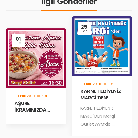
İlgili Gönderiler
25
HAZ
01
TEM
Etkinlik ve Haberler
KARNE HEDİYENİZ
Etkinlik ve Haberler
MARGİ’DEN!
AŞURE
KARNE HEDİYENİZ
İKRAMIMIZDA
BULUŞALIM!
MARGİ'DEN!Margi
Outlet AVM’de ...