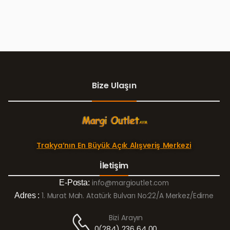
Bize Ulaşın
Trakya’nın En Büyük Açık Alışveriş Merkezi
İletişim
E-Posta:
info@margioutlet.com
Adres :
1. Murat Mah. Atatürk Bulvarı No:22/A Merkez/Edirne
Bizi Arayın
0(284) 236 64 00