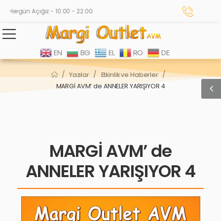
Hergün Açığız - 10:00 - 22:00
EN
BG
EL
RO
DE
/
/
/
Yazılar
Etkinlik ve Haberler
MARGİ AVM’ de ANNELER YARIŞIYOR 4
MARGİ AVM’ de
ANNELER YARIŞIYOR 4