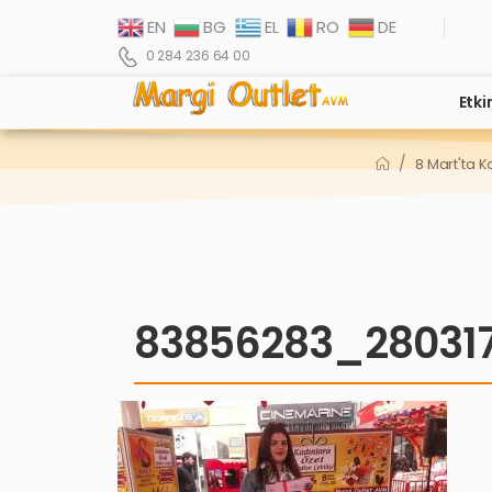
EN
BG
EL
RO
DE
0 284 236 64 00
Etki
/
8 Mart'ta K
83856283_28031