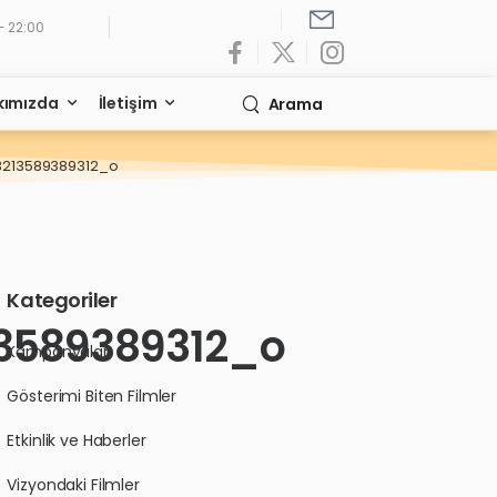
- 22:00
kımızda
İletişim
Arama
3213589389312_o
Kategoriler
3589389312_o
Kampanyalar
Gösterimi Biten Filmler
Etkinlik ve Haberler
Vizyondaki Filmler