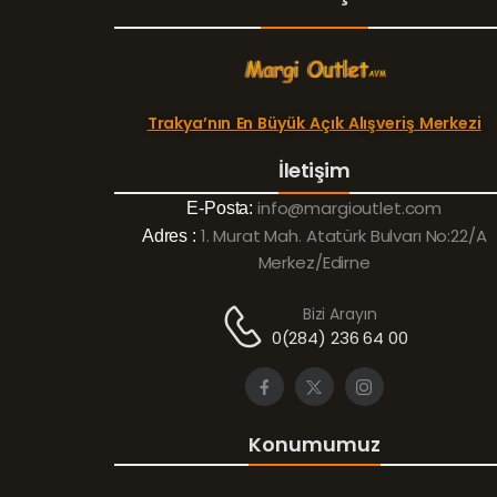
Trakya’nın En Büyük Açık Alışveriş Merkezi
İletişim
info@margioutlet.com
E-Posta:
1. Murat Mah. Atatürk Bulvarı No:22/A
Adres :
Merkez/Edirne
Bizi Arayın
0(284) 236 64 00
Konumumuz