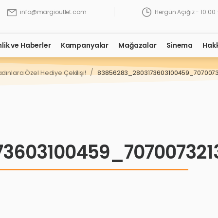
Hergün Açığız - 10:00 
info@margioutlet.com
nlik ve Haberler
Kampanyalar
Mağazalar
Sinema
Hak
/
adınlara Özel Hediye Çekilişi!
83856283_2803173603100459_707007
73603100459_707007321