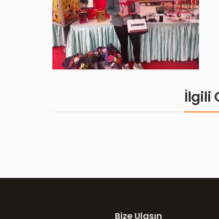
İlgil
Bize Ulaşın