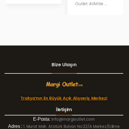
Outlet AVM’de ...
Bize Ulaşın
Trakya’nın En Büyük Açık Alışveriş Merkezi
İletişim
E-Posta:
info@margioutlet.com
Adres :
1. Murat Mah. Atatürk Bulvarı No:22/A Merkez/Edirne