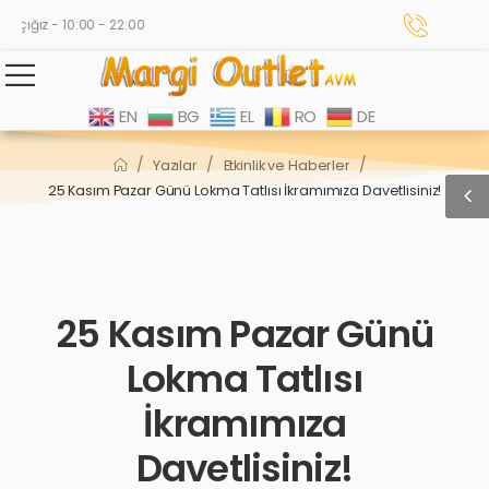
çığız - 10:00 - 22:00
EN
BG
EL
RO
DE
/
/
/
Yazılar
Etkinlik ve Haberler
25 Kasım Pazar Günü Lokma Tatlısı İkramımıza Davetlisiniz!
25 Kasım Pazar Günü
Lokma Tatlısı
İkramımıza
Davetlisiniz!