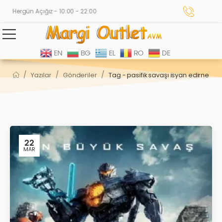
Hergün Açığız - 10:00 - 22:00
EN
BG
EL
RO
DE
/
/
/
Yazılar
Gönderiler
Tag - pasifik savaşı isyan edirne
22
MAR