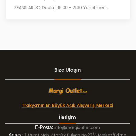
SEANSLAR: 3D Dublajlı 19:00 - 21:30 Yönetmen ...
Bize Ulaşın
Trakya’nın En Büyük Açık Alışveriş Merkezi
İletişim
E-Posta:
info@margioutlet.com
Adres :
1. Murat Mah. Atatürk Bulvarı No:22/A Merkez/Edirne