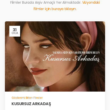
Filmler Burada Arşiv Amaçlı Yer Almaktadır.
Vizyondaki
filmler için buraya tıklayın.
31
OCA
Gösterimi Biten Filmler
KUSURSUZ ARKADAŞ