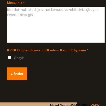
Mesajınız
*
KVKK Bilgilendirmesini Okudum Kabul Ediyorum
*
Onayla
Gönder
Margi Outlet AVM © 2024|
KVKK