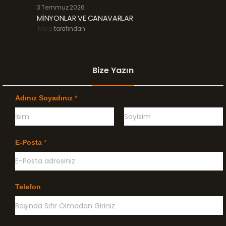
3 Temmuz 2026
MİNYONLAR VE CANAVARLAR
Margi
tarafından
Bize Yazın
Adınız Soyadınız
*
Ö
G
n
e
E-Posta
*
c
ç
e
e
l
n
i
k
l
Telefon
e