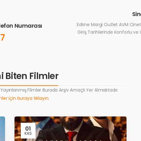
Si
Edirne Margi Outlet AVM CineG
elefon Numarası
Giriş Tarihlerinde Konforlu ve
17
 Biten Filmler
ayınlanmış Filmler Burada Arşiv Amaçlı Yer Almaktadır.
ler için buraya tıklayın.
01
KAS