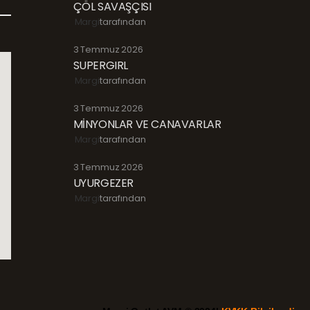
ÇÖL SAVAŞÇISI
Margi
tarafından
3 Temmuz 2026
SUPERGIRL
Margi
tarafından
3 Temmuz 2026
MİNYONLAR VE CANAVARLAR
Margi
tarafından
3 Temmuz 2026
UYURGEZER
Margi
tarafından