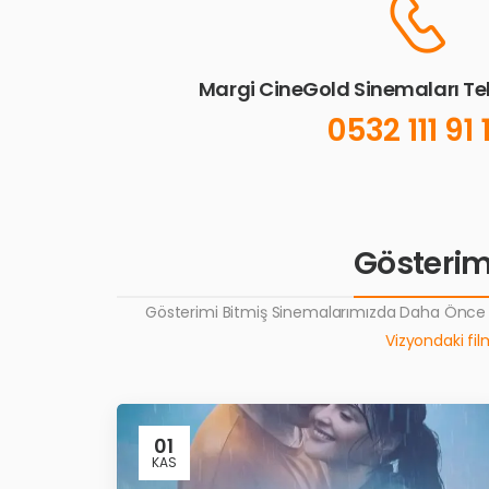
Margi CineGold Sinemaları T
0532 111 91 
Gösterimi
Gösterimi Bitmiş Sinemalarımızda Daha Önce Y
Vizyondaki film
01
KAS