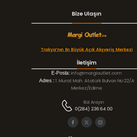
Bize Ulaşın
Trakya’nın En Büyük Açık Alışveriş Merkezi
İletişim
info@margioutlet.com
E-Posta:
1. Murat Mah. Atatürk Bulvarı No:22/A
Adres :
Merkez/Edirne
Bizi Arayın
0(284) 236 64 00