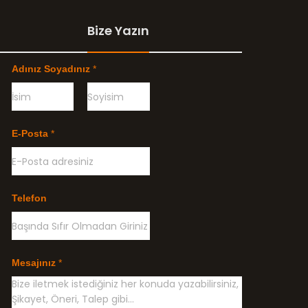
Bize Yazın
Adınız Soyadınız
*
Ö
G
n
e
E-Posta
*
c
ç
e
e
l
n
i
k
l
Telefon
e
Mesajınız
*