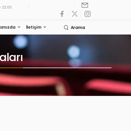
- 22:00
kımızda
İletişim
Arama
aları