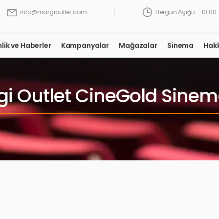
Hergün Açığız - 10:00 
info@margioutlet.com
nlik ve Haberler
Kampanyalar
Mağazalar
Sinema
Hak
i Outlet CineGold Sinem