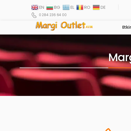
EN
BG
EL
RO
DE
0 284 236 64 00
Etki
Marg