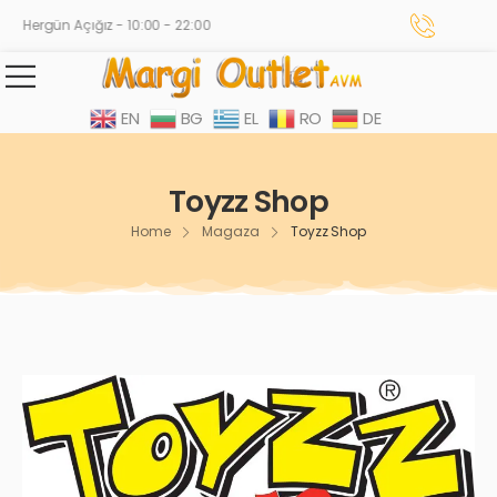
Hergün Açığız - 10:00 - 22:00
EN
BG
EL
RO
DE
Toyzz Shop
Home
Magaza
Toyzz Shop